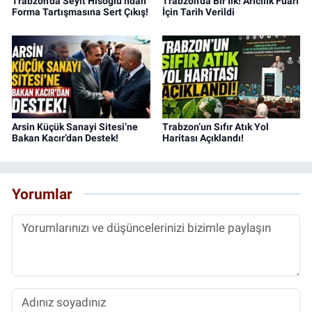
Trabzon'da Seyit Hisoğlu’ndan
Trabzon’da Bir İlk! Arıcılık Fuarı
Forma Tartışmasına Sert Çıkış!
İçin Tarih Verildi
Arsin Küçük Sanayi Sitesi’ne
Trabzon’un Sıfır Atık Yol
Bakan Kacır’dan Destek!
Haritası Açıklandı!
Yorumlar