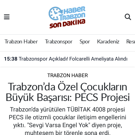
Trabzon Haber
Trabzon Nöbetçi Eczaneler
Trabzonspor
Trabzon Hava Durumu
Trabzon Haber
Trabzonspor
Spor
Karadeniz
Res
Spor
Trabzon Namaz Vakitleri
15:38
Trabzonspor Açıkladı! Folcarelli Ameliyata Alındı
Karadeniz
Trabzon Trafik Yoğunluk Haritası
TRABZON HABER
Resmi Reklam
Süper Lig Puan Durumu ve Fikstür
Trabzon’da Özel Çocukların
Büyük Başarısı: PECS Projesi
Yazarlar
Tüm Manşetler
Trabzon’da yürütülen TÜBİTAK 4008 projesi
Perde Arkası
Son Dakika Haberleri
PECS ile otizmli çocuklar iletişim engellerini
yıktı. "Sevgi Varsa Engel Yok" diyen proje,
Haber Arşivi
muhteşem bir törenle sona erdi.