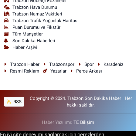
Trabzon Nöbetçi Eczaneler
Trabzon Hava Durumu
Trabzon Namaz Vakitleri
Trabzon Trafik Yoğunluk Haritası
Puan Durumu ve Fikstür
Tüm Manşetler
Son Dakika Haberleri
Haber Arşivi
Trabzon Haber
Trabzonspor
Spor
Karadeniz
Resmi Reklam
Yazarlar
Perde Arkası
Copyright © 2024. Trabzon Son Dakika Haber . Her
RSS
hakkı saklıdır.
Haber Yazılımı:
TE Bilişim
En iyi site deneyimi sağlamak için çerezlerden