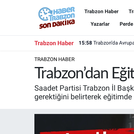
Trabzon Haber
Tr
Trabzon Haber
Trabzon Nöbetçi Eczaneler
Yazarlar
Perde
Trabzonspor
Trabzon Hava Durumu
Trabzon Haber
15:58
Trabzon’da Avrupa
Spor
Trabzon Namaz Vakitleri
TRABZON HABER
Karadeniz
Trabzon Trafik Yoğunluk Haritası
Trabzon’dan Eğit
Resmi Reklam
Süper Lig Puan Durumu ve Fikstür
Saadet Partisi Trabzon İl Başk
gerektiğini belirterek eğitimd
Yazarlar
Tüm Manşetler
Perde Arkası
Son Dakika Haberleri
Haber Arşivi