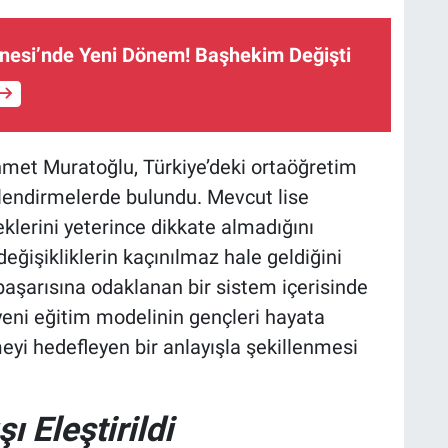
anesi’nde Yeni Dönem! Başhekim Değişti
hmet Muratoğlu, Türkiye’deki ortaöğretim
rlendirmelerde bulundu. Mevcut lise
eklerini yeterince dikkate almadığını
ğişikliklerin kaçınılmaz hale geldiğini
 başarısına odaklanan bir sistem içerisinde
 yeni eğitim modelinin gençleri hayata
meyi hedefleyen bir anlayışla şekillenmesi
ı Eleştirildi