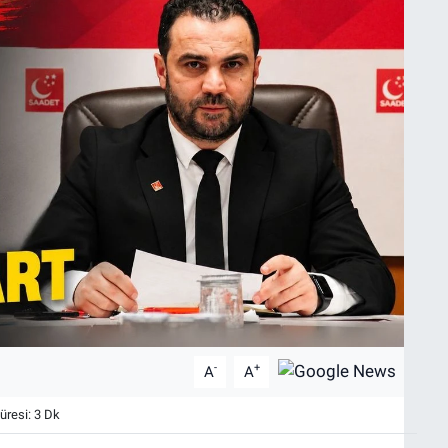
-
+
A
A
resi: 3 Dk