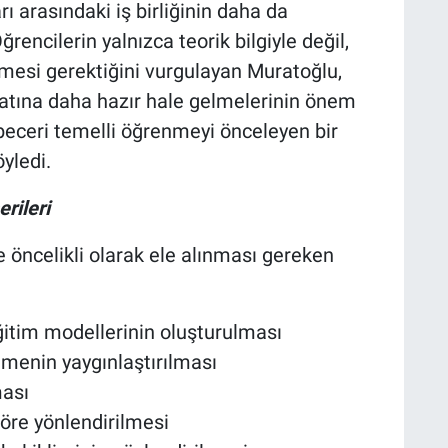
ı arasındaki iş birliğinin daha da
Öğrencilerin yalnızca teorik bilgiyle değil,
mesi gerektiğini vurgulayan Muratoğlu,
atına daha hazır hale gelmelerinin önem
n beceri temelli öğrenmeyi önceleyen bir
yledi.
rileri
öncelikli olarak ele alınması gereken
itim modellerinin oluşturulması
nmenin yaygınlaştırılması
ması
göre yönlendirilmesi