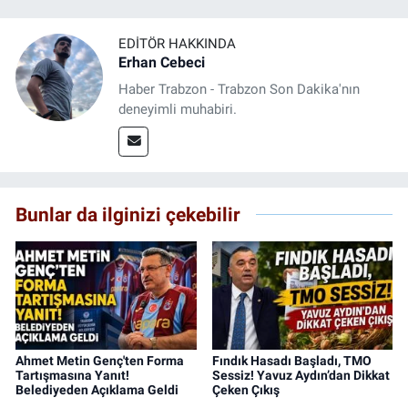
EDITÖR HAKKINDA
Erhan Cebeci
Haber Trabzon - Trabzon Son Dakika'nın
deneyimli muhabiri.
Bunlar da ilginizi çekebilir
Ahmet Metin Genç'ten Forma
Fındık Hasadı Başladı, TMO
Tartışmasına Yanıt!
Sessiz! Yavuz Aydın’dan Dikkat
Belediyeden Açıklama Geldi
Çeken Çıkış