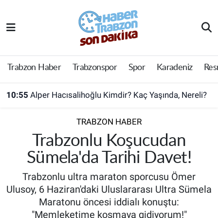
Trabzon Haber
Trabzon Nöbetçi Eczaneler
Trabzonspor
Trabzon Hava Durumu
Trabzon Haber
Trabzonspor
Spor
Karadeniz
Res
Spor
Trabzon Namaz Vakitleri
10:55
Alper Hacısalihoğlu Kimdir? Kaç Yaşında, Nereli?
Karadeniz
Trabzon Trafik Yoğunluk Haritası
TRABZON HABER
Resmi Reklam
Süper Lig Puan Durumu ve Fikstür
Trabzonlu Koşucudan
Sümela'da Tarihi Davet!
Yazarlar
Tüm Manşetler
Trabzonlu ultra maraton sporcusu Ömer
Perde Arkası
Son Dakika Haberleri
Ulusoy, 6 Haziran'daki Uluslararası Ultra Sümela
Maratonu öncesi iddialı konuştu:
Haber Arşivi
"Memleketime koşmaya gidiyorum!"