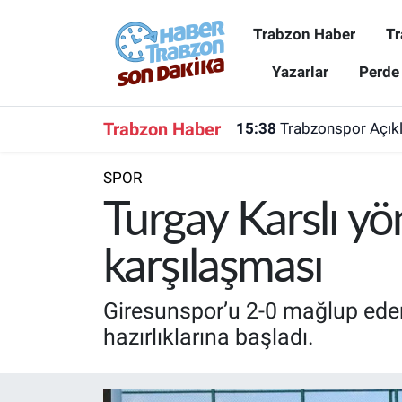
Trabzon Haber
Tr
Trabzon Haber
Trabzon Nöbetçi Eczaneler
Yazarlar
Perde
Trabzonspor
Trabzon Hava Durumu
Trabzon Haber
15:38
Trabzonspor Açıkla
Spor
Trabzon Namaz Vakitleri
SPOR
Karadeniz
Trabzon Trafik Yoğunluk Haritası
Turgay Karslı y
Resmi Reklam
Süper Lig Puan Durumu ve Fikstür
karşılaşması
Yazarlar
Tüm Manşetler
Giresunspor’u 2-0 mağlup eden
hazırlıklarına başladı.
Perde Arkası
Son Dakika Haberleri
Haber Arşivi