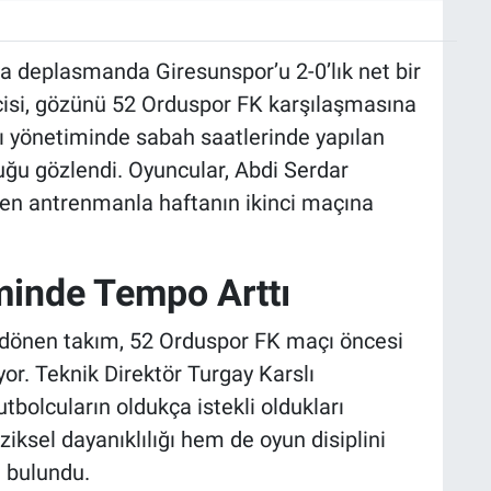
da deplasmanda Giresunspor’u 2-0’lık net bir
isi, gözünü 52 Orduspor FK karşılaşmasına
lı yönetiminde sabah saatlerinde yapılan
ğu gözlendi. Oyuncular, Abdi Serdar
üren antrenmanla haftanın ikinci maçına
minde Tempo Arttı
dönen takım, 52 Orduspor FK maçı öncesi
or. Teknik Direktör Turgay Karslı
bolcuların oldukça istekli oldukları
ziksel dayanıklılığı hem de oyun disiplini
 bulundu.