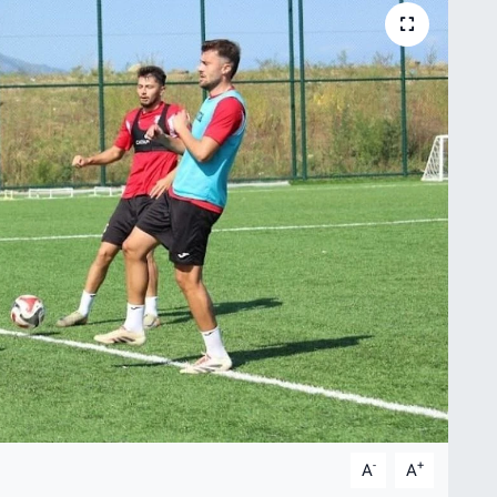
-
+
A
A