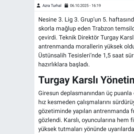
Azra Turhal
06.10.2025 - 16:19
Nesine 3. Lig 3. Grup’un 5. haftasın
skorla mağlup eden Trabzon temsilc
çevirdi. Teknik Direktör Turgay Kars
antrenmanda morallerin yüksek oldu
Üstünsalih Tesisleri’nde 1,5 saat s
hazırlıklara başladı.
Turgay Karslı Yöneti
Giresun deplasmanından üç puanla 
hız kesmeden çalışmalarını sürdürüy
gözetiminde yapılan antrenmanda fut
gözlendi. Karslı, oyuncularına hem fi
yüksek tutmaları yönünde uyarılarda