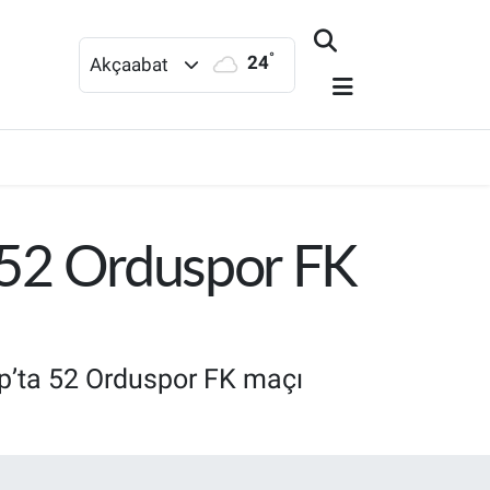
°
24
Akçaabat
: 52 Orduspor FK
up’ta 52 Orduspor FK maçı