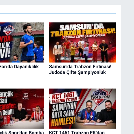
on'da Dayanıklılık
Samsun’da Trabzon Fırtınası!
Judoda Çifte Şampiyonluk
çlik Spor’dan Bomba
KCT 1461 Trabzon FK’dan