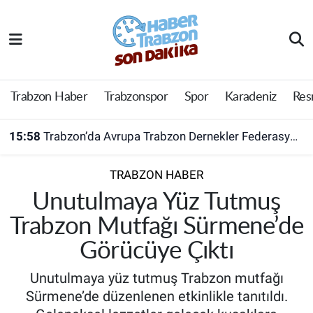
Trabzon Haber
Trabzon Nöbetçi Eczaneler
Trabzonspor
Trabzon Hava Durumu
Trabzon Haber
Trabzonspor
Spor
Karadeniz
Res
Spor
Trabzon Namaz Vakitleri
15:58
Trabzon’da Avrupa Trabzon Dernekler Federasyonu açıldı
Karadeniz
Trabzon Trafik Yoğunluk Haritası
TRABZON HABER
Resmi Reklam
Süper Lig Puan Durumu ve Fikstür
Unutulmaya Yüz Tutmuş
Trabzon Mutfağı Sürmene’de
Yazarlar
Tüm Manşetler
Görücüye Çıktı
Perde Arkası
Son Dakika Haberleri
Unutulmaya yüz tutmuş Trabzon mutfağı
Sürmene’de düzenlenen etkinlikle tanıtıldı.
Haber Arşivi