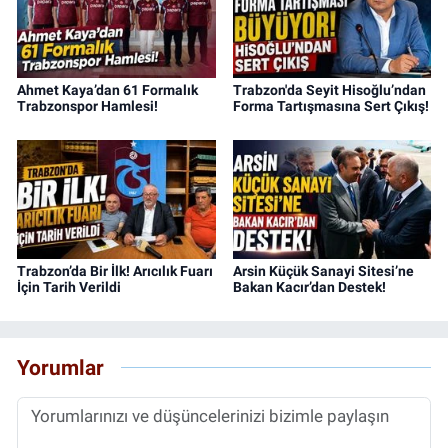
Ahmet Kaya’dan 61 Formalık
Trabzon'da Seyit Hisoğlu’ndan
Trabzonspor Hamlesi!
Forma Tartışmasına Sert Çıkış!
Trabzon’da Bir İlk! Arıcılık Fuarı
Arsin Küçük Sanayi Sitesi’ne
İçin Tarih Verildi
Bakan Kacır’dan Destek!
Yorumlar