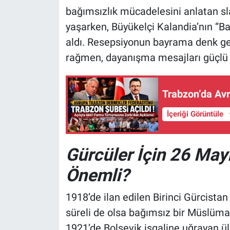
bağımsızlık mücadelesini anlatan sla
yaşarken, Büyükelçi Kalandia’nın “Bar
aldı. Resepsiyonun bayrama denk g
rağmen, dayanışma mesajları güçlü bi
Trabzon’da Avr
İçeriği Görüntüle
Gürcüler İçin 26 Ma
Önemli?
1918’de ilan edilen Birinci Gürcista
süreli de olsa bağımsız bir Müslüma
1921’de Bolşevik işgaline uğrayan ülk