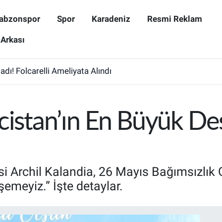
abzonspor
Spor
Karadeniz
Resmi Reklam
 Arkası
dı! Folcarelli Ameliyata Alındı
istan’ın En Büyük Des
i Archil Kalandia, 26 Mayıs Bağımsızlık 
şemeyiz.” İşte detaylar.