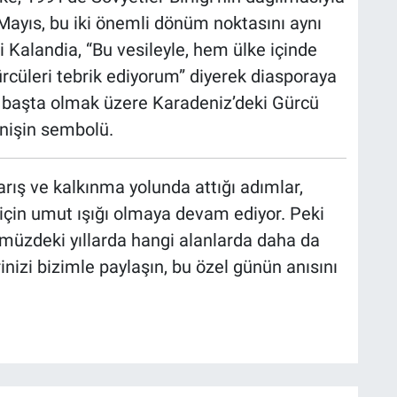
Mayıs, bu iki önemli dönüm noktasını aynı
 Kalandia, “Bu vesileyle, hem ülke içinde
cüleri tebrik ediyorum” diyerek diasporaya
n başta olmak üzere Karadeniz’deki Gürcü
enişin sembolü.
arış ve kalkınma yolunda attığı adımlar,
e için umut ışığı olmaya devam ediyor. Peki
nümüzdeki yıllarda hangi alanlarda daha da
izi bizimle paylaşın, bu özel günün anısını