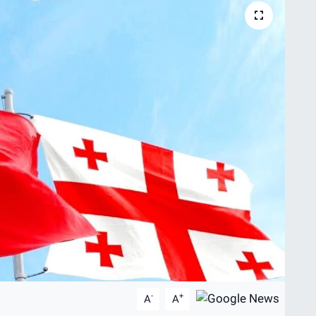
-
+
A
A