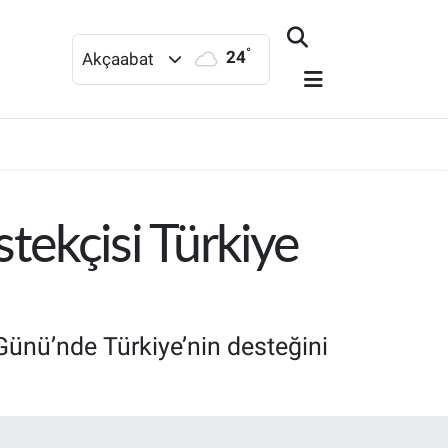
°
24
Akçaabat
tekçisi Türkiye
Günü’nde Türkiye’nin desteğini