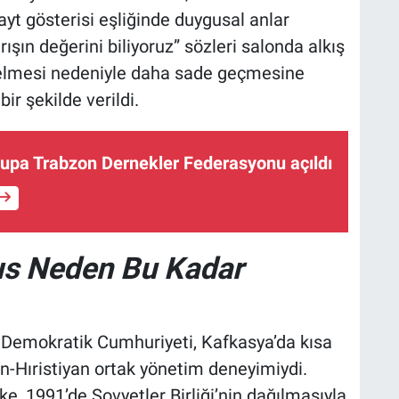
yt gösterisi eşliğinde duygusal anlar
ışın değerini biliyoruz” sözleri salonda alkış
elmesi nedeniyle daha sade geçmesine
r şekilde verildi.
upa Trabzon Dernekler Federasyonu açıldı
yıs Neden Bu Kadar
n Demokratik Cumhuriyeti, Kafkasya’da kısa
n-Hıristiyan ortak yönetim deneyimiydi.
e, 1991’de Sovyetler Birliği’nin dağılmasıyla