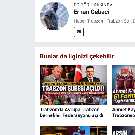
EDITÖR HAKKINDA
Erhan Cebeci
Haber Trabzon - Trabzon Son D
Bunlar da ilginizi çekebilir
Trabzon’da Avrupa Trabzon
Ahmet Kay
Dernekler Federasyonu açıldı
Trabzonsp