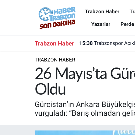
Trabzon Haber
Tr
Trabzon Haber
Trabzon Nöbetçi Eczaneler
Yazarlar
Perde
Trabzonspor
Trabzon Hava Durumu
Trabzon Haber
15:38
Trabzonspor Açıkla
Spor
Trabzon Namaz Vakitleri
TRABZON HABER
Karadeniz
Trabzon Trafik Yoğunluk Haritası
26 Mayıs’ta Gürc
Resmi Reklam
Süper Lig Puan Durumu ve Fikstür
Oldu
Yazarlar
Tüm Manşetler
Gürcistan’ın Ankara Büyükelçis
vurguladı: “Barış olmadan geli
Perde Arkası
Son Dakika Haberleri
Haber Arşivi