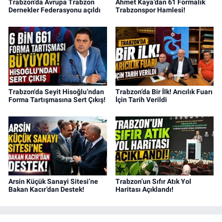
Trabzon’da Avrupa Trabzon
Ahmet Kaya’dan 61 Formalık
Dernekler Federasyonu açıldı
Trabzonspor Hamlesi!
Trabzon'da Seyit Hisoğlu’ndan
Trabzon’da Bir İlk! Arıcılık Fuarı
Forma Tartışmasına Sert Çıkış!
İçin Tarih Verildi
Arsin Küçük Sanayi Sitesi’ne
Trabzon’un Sıfır Atık Yol
Bakan Kacır’dan Destek!
Haritası Açıklandı!