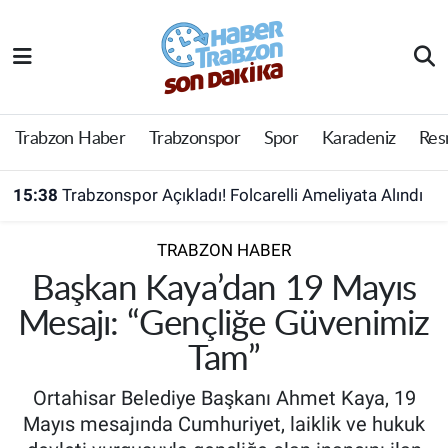
Trabzon Haber
Trabzon Nöbetçi Eczaneler
Trabzonspor
Trabzon Hava Durumu
Trabzon Haber
Trabzonspor
Spor
Karadeniz
Res
Spor
Trabzon Namaz Vakitleri
15:38
Trabzonspor Açıkladı! Folcarelli Ameliyata Alındı
Karadeniz
Trabzon Trafik Yoğunluk Haritası
TRABZON HABER
Resmi Reklam
Süper Lig Puan Durumu ve Fikstür
Başkan Kaya’dan 19 Mayıs
Mesajı: “Gençliğe Güvenimiz
Yazarlar
Tüm Manşetler
Tam”
Perde Arkası
Son Dakika Haberleri
Ortahisar Belediye Başkanı Ahmet Kaya, 19
Mayıs mesajında Cumhuriyet, laiklik ve hukuk
Haber Arşivi