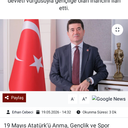
devleti vurgusuyla gençliğe olan inancını ilan
etti.
Paylaş
-
+
A
A
Erhan Cebeci
19.05.2026 - 14:32
Okunma Süresi: 3 Dk
19 Mayıs Atatürk’ü Anma, Gençlik ve Spor