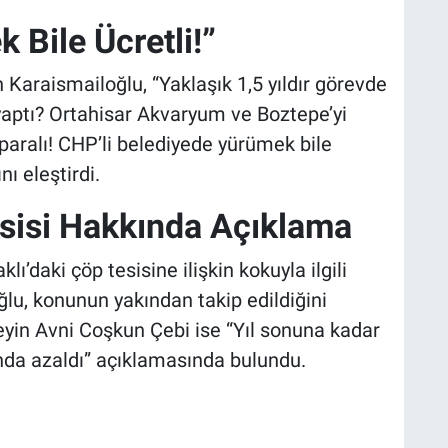
 Bile Ücretli!”
 Karaismailoğlu, “Yaklaşık 1,5 yıldır görevde
yaptı? Ortahisar Akvaryum ve Boztepe’yi
ş paralı! CHP’li belediyede yürümek bile
nı eleştirdi.
sisi Hakkında Açıklama
lı’daki çöp tesisine ilişkin kokuyla ilgili
ğlu, konunun yakından takip edildiğini
seyin Avni Coşkun Çebi ise “Yıl sonuna kadar
nda azaldı” açıklamasında bulundu.