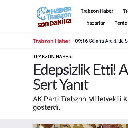
Trabzon Haber
Tr
Trabzon Haber
Trabzon Nöbetçi Eczaneler
Yazarlar
Perde
Trabzonspor
Trabzon Hava Durumu
Trabzon Haber
09:16
Salah’a Araklı’da 
Spor
Trabzon Namaz Vakitleri
TRABZON HABER
Karadeniz
Trabzon Trafik Yoğunluk Haritası
Edepsizlik Etti!
Resmi Reklam
Süper Lig Puan Durumu ve Fikstür
Sert Yanıt
Yazarlar
Tüm Manşetler
AK Parti Trabzon Milletvekili K
gösterdi.
Perde Arkası
Son Dakika Haberleri
Haber Arşivi