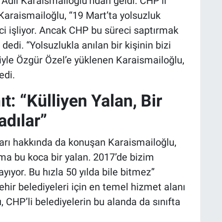
 Adil Karaismailoğlu’ndan geldi. CHP’li
 Karaismailoğlu, “19 Mart’ta yolsuzluk
ci işliyor. Ancak CHP bu süreci saptırmak
edi. “Yolsuzlukla anılan bir kişinin bizi
yle Özgür Özel’e yüklenen Karaismailoğlu,
edi.
t: “Külliyen Yalan, Bir
dılar”
ları hakkında da konuşan Karaismailoğlu,
ma bu koca bir yalan. 2017’de bizim
yıyor. Bu hızla 50 yılda bile bitmez”
ehir belediyeleri için en temel hizmet alanı
CHP’li belediyelerin bu alanda da sınıfta