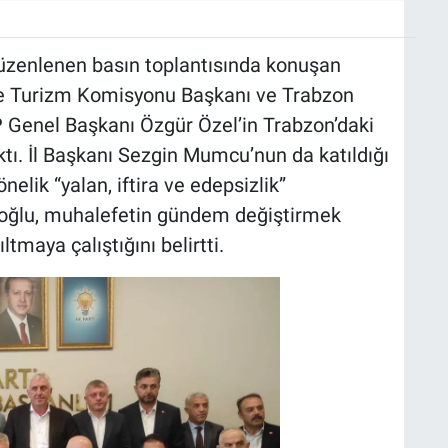
düzenlenen basın toplantısında konuşan
ve Turizm Komisyonu Başkanı ve Trabzon
P Genel Başkanı Özgür Özel’in Trabzon’daki
ıktı. İl Başkanı Sezgin Mumcu’nun da katıldığı
elik “yalan, iftira ve edepsizlik”
iloğlu, muhalefetin gündem değiştirmek
ltmaya çalıştığını belirtti.