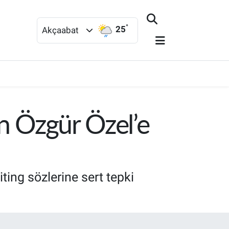
°
25
Akçaabat
an Özgür Özel’e
ting sözlerine sert tepki