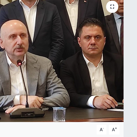
-
+
A
A