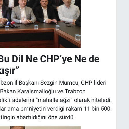
“Bu Dil Ne CHP’ye Ne de
ışır”
rabzon İl Başkanı Sezgin Mumcu, CHP lideri
 Bakan Karaismailoğlu ve Trabzon
k ifadelerini “mahalle ağzı” olarak niteledi.
lar ama emniyetin verdiği rakam 11 bin 500.
ingin abartıldığını öne sürdü.