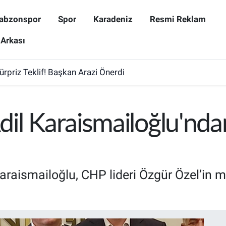
abzonspor
Spor
Karadeniz
Resmi Reklam
 Arkası
Sürpriz Teklif! Başkan Arazi Önerdi
 Adil Karaismailoğlu'nd
araismailoğlu, CHP lideri Özgür Özel’in mi