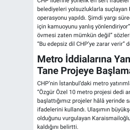
CHP liderine yönelik en sert ifadeler
belediyeleri yolsuzluklarla suçlayan
operasyonu yapıldı. Şimdi yargı süre
için kamuoyunu yanlış yönlendiriyor” d
övmesi zaten mümkün değil” sözleri
“Bu edepsiz dil CHP’ye zarar verir” d
Metro İddialarına Yanı
Tane Projeye Başlama
CHP’nin İstanbul’daki metro yatırım
“Özgür Özel 10 metro projesi dedi a
başlattığımız projeler hâlâ yerinde sa
ifadelerini kullandı. Ulaşımın büyükş
olduğunu vurgulayan Karaismailoğlu, 
kaldığını belirtti.