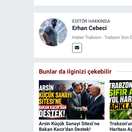
EDITÖR HAKKINDA
Erhan Cebeci
Haber Trabzon - Trabzon Son D
Bunlar da ilginizi çekebilir
Arsin Küçük Sanayi Sitesi’ne
Trabzon’un 
Bakan Kacır’dan Destek!
Haritası Aç