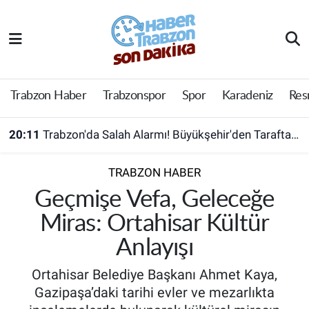
Trabzon Haber
Trabzon Nöbetçi Eczaneler
Trabzonspor
Trabzon Hava Durumu
Trabzon Haber
Trabzonspor
Spor
Karadeniz
Res
Spor
Trabzon Namaz Vakitleri
20:11
Trabzon'da Salah Alarmı! Büyükşehir'den Taraftara Ücretsiz Ulaşım Hamlesi
Karadeniz
Trabzon Trafik Yoğunluk Haritası
TRABZON HABER
Resmi Reklam
Süper Lig Puan Durumu ve Fikstür
Geçmişe Vefa, Geleceğe
Miras: Ortahisar Kültür
Yazarlar
Tüm Manşetler
Anlayışı
Perde Arkası
Son Dakika Haberleri
Ortahisar Belediye Başkanı Ahmet Kaya,
Gazipaşa’daki tarihi evler ve mezarlıkta
Haber Arşivi