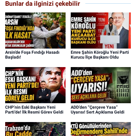
Bunlar da ilginizi çekebilir
Arsin’de Foşa Fındığı Hasadı
Emre Şahin Köroğlu Yeni Parti
Başladı!
Kurucu İlçe Başkanı Oldu
CHP’nin Eski Başkanı Yeni
ADD’den “Çerçeve Yasa”
Parti’de! İlk Resmi Görev Geldi
Uyarısı! Sert Açıklama Geldi