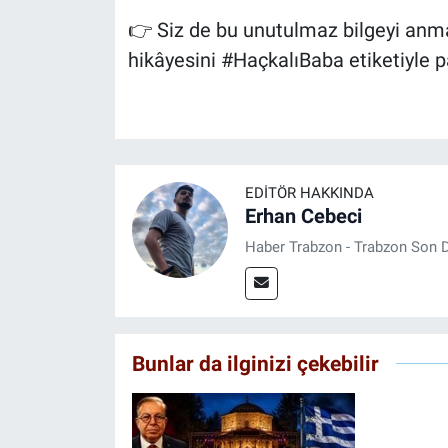
👉 Siz de bu unutulmaz bilgeyi anm
hikâyesini #HaçkalıBaba etiketiyle p
EDITÖR HAKKINDA
Erhan Cebeci
Haber Trabzon - Trabzon Son D
Bunlar da ilginizi çekebilir