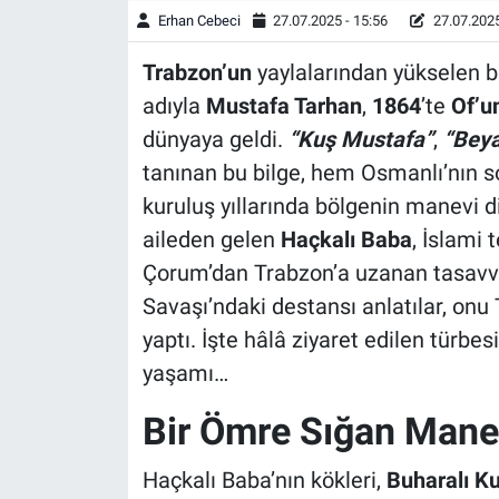
Erhan Cebeci
27.07.2025 - 15:56
27.07.2025
Trabzon’un
yaylalarından yükselen b
adıyla
Mustafa Tarhan
,
1864
’te
Of’u
dünyaya geldi.
“Kuş Mustafa”
,
“Bey
tanınan bu bilge, hem Osmanlı’nın
kuruluş yıllarında bölgenin manevi d
aileden gelen
Haçkalı Baba
, İslami 
Çorum’dan Trabzon’a uzanan tasavvuf
Savaşı’ndaki destansı anlatılar, onu 
yaptı. İşte hâlâ ziyaret edilen türbes
yaşamı…
Bir Ömre Sığan Mane
Haçkalı Baba’nın kökleri,
Buharalı K