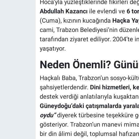
Hoca’yla yüzleştiklerinde fikirleri d
Abdullah Kazancı
ile evlendi ve
6 to
(Cuma), kızının kucağında
Haçka Ya
cami, Trabzon Belediyesi’nin düzenled
tarafından ziyaret ediliyor. 2004’te
yaşatıyor.
Neden Önemli? Günü
Haçkalı Baba, Trabzon’un sosyo-kült
şahsiyetlerdendir.
Dini hizmetleri, k
destek verdiği anlatılarıyla kuşakta
Güneydoğu’daki çatışmalarda yaralan
oydu”
diyerek türbesine teşekküre ge
gösteriyor. Trabzon’un manevi mimar
bir din âlimi değil, toplumsal hafızan