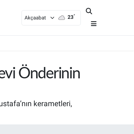
°
23
Akçaabat
evi Önderinin
tafa’nın kerametleri,