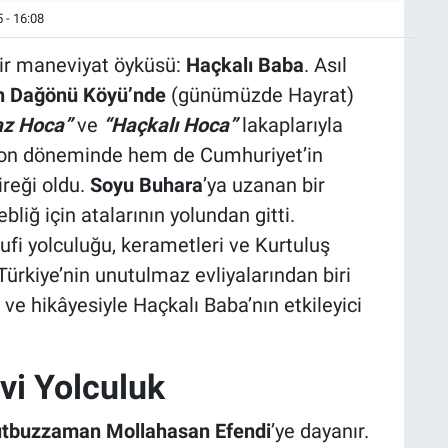
 - 16:08
ir maneviyat öyküsü:
Haçkalı Baba
. Asıl
n
Dağönü
Köyü’nde
(günümüzde Hayrat)
az Hoca”
ve
“Haçkalı Hoca”
lakaplarıyla
 son döneminde hem de Cumhuriyet’in
ireği oldu.
Soyu Buhara
’ya uzanan bir
tebliğ için atalarının yolundan gitti.
i yolculuğu, kerametleri ve Kurtuluş
Türkiye’nin unutulmaz evliyalarından biri
i ve hikâyesiyle Haçkalı Baba’nın etkileyici
vi Yolculuk
utbuzzaman
Mollahasan Efendi
’ye dayanır.