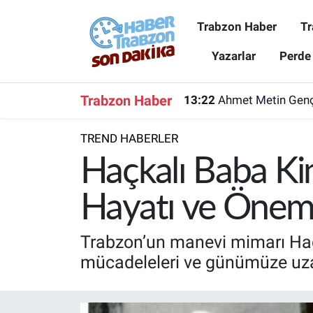
Trabzon Haber
Tr
Trabzon Haber
Trabzon Nöbetçi Eczaneler
Yazarlar
Perde
Trabzonspor
Trabzon Hava Durumu
Trabzon Haber
13:22
Ahmet Metin Genç'
Spor
Trabzon Namaz Vakitleri
TREND HABERLER
Karadeniz
Trabzon Trafik Yoğunluk Haritası
Haçkalı Baba Ki
Resmi Reklam
Süper Lig Puan Durumu ve Fikstür
Hayatı ve Önem
Yazarlar
Tüm Manşetler
Trabzon’un manevi mimarı Haç
mücadeleleri ve günümüze uza
Perde Arkası
Son Dakika Haberleri
Haber Arşivi