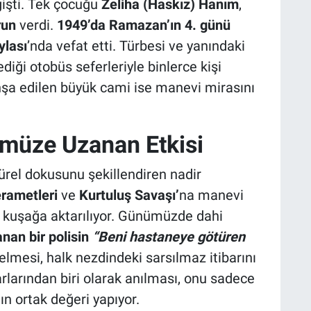
eğişti. Tek çocuğu
Zeliha (Haskız) Hanım
,
run
verdi.
1949’da Ramazan’ın 4. günü
ylası
’nda vefat etti. Türbesi ve yanındaki
iği otobüs seferleriyle binlerce kişi
 inşa edilen büyük cami ise manevi mirasını
müze Uzanan Etkisi
ürel dokusunu şekillendiren nadir
erametleri
ve
Kurtuluş Savaşı’
na manevi
n kuşağa aktarılıyor. Günümüzde dahi
an bir polisin
“Beni hastaneye götüren
lmesi, halk nezdindeki sarsılmaz itibarını
larından biri olarak anılması, onu sadece
ın ortak değeri yapıyor.