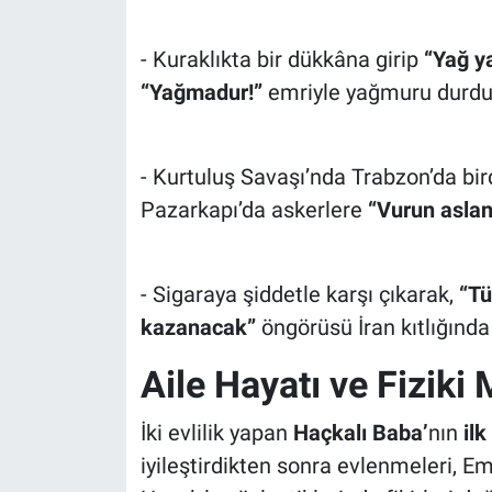
- Kuraklıkta bir dükkâna girip
“Yağ y
“Yağmadur!”
emriyle yağmuru durdurd
- Kurtuluş Savaşı’nda Trabzon’da bird
Pazarkapı’da askerlere
“Vurun aslan
- Sigaraya şiddetle karşı çıkarak,
“Tü
kazanacak”
öngörüsü İran kıtlığında
Aile Hayatı ve Fiziki 
İki evlilik yapan
Haçkalı Baba’
nın
ilk
iyileştirdikten sonra evlenmeleri, Em