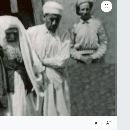
-
+
A
A