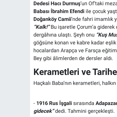
Dedesi Hacı Durmuş
’un Of’taki meza
Babası İbrahim Efendi
ile çocuk yaş
Doğanköy Camii
’nde fahri imamlık y
“Kalk!”
Bu işaretle Çorum’a giderek
dergâhına ulaştı. Şeyh onu
“Kuş Mus
göğsüne konan ve kabre kadar eşlik
hocalardan Arapça ve Farsça eğitim
Bey gibi âlimlerden de dersler aldı.
Kerametleri ve Tarihe
Haçkalı Baba’nın kerametleri, halkın o
-
1916 Rus İşgali
sırasında
Adapazar
gidecek”
dedi. Tahmini gerçekleşti.