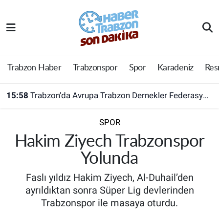
Trabzon Haber
Trabzon Nöbetçi Eczaneler
Trabzonspor
Trabzon Hava Durumu
Trabzon Haber
Trabzonspor
Spor
Karadeniz
Res
Spor
Trabzon Namaz Vakitleri
15:58
Trabzon’da Avrupa Trabzon Dernekler Federasyonu açıldı
Karadeniz
Trabzon Trafik Yoğunluk Haritası
SPOR
Resmi Reklam
Süper Lig Puan Durumu ve Fikstür
Hakim Ziyech Trabzonspor
Yolunda
Yazarlar
Tüm Manşetler
Faslı yıldız Hakim Ziyech, Al-Duhail’den
Perde Arkası
Son Dakika Haberleri
ayrıldıktan sonra Süper Lig devlerinden
Trabzonspor ile masaya oturdu.
Haber Arşivi