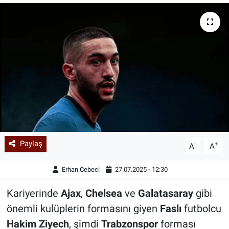
Paylaş
-
+
A
A
Erhan Cebeci
27.07.2025 - 12:30
Kariyerinde
Ajax
,
Chelsea
ve
Galatasaray
gibi
önemli kulüplerin formasını giyen
Faslı
futbolcu
Hakim Ziyech
, şimdi
Trabzonspor
forması