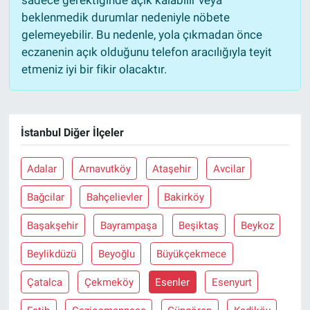
beklenmedik durumlar nedeniyle nöbete
gelemeyebilir. Bu nedenle, yola çıkmadan önce
eczanenin açık olduğunu telefon aracılığıyla teyit
etmeniz iyi bir fikir olacaktır.
İstanbul Diğer İlçeler
Adalar
Arnavutköy
Ataşehir
Avcilar
Bağcilar
Bahçelievler
Bakirköy
Başakşehir
Bayrampaşa
Beşiktaş
Beykoz
Beylikdüzü
Beyoğlu
Büyükçekmece
Çatalca
Çekmeköy
Esenler
Esenyurt