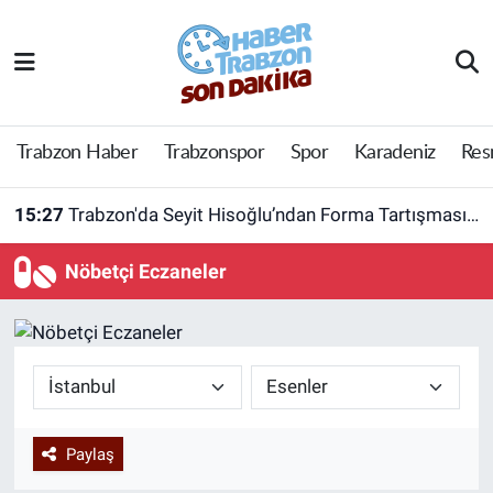
Trabzon Haber
Trabzon Nöbetçi Eczaneler
Trabzonspor
Trabzon Hava Durumu
Trabzon Haber
Trabzonspor
Spor
Karadeniz
Res
Spor
Trabzon Namaz Vakitleri
15:27
Trabzon'da Seyit Hisoğlu’ndan Forma Tartışmasına Sert Çıkış!
Karadeniz
Trabzon Trafik Yoğunluk Haritası
Nöbetçi Eczaneler
Resmi Reklam
Süper Lig Puan Durumu ve Fikstür
Yazarlar
Tüm Manşetler
Perde Arkası
Son Dakika Haberleri
Paylaş
Haber Arşivi