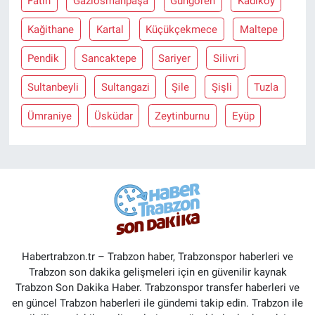
Fatih
Gaziosmanpaşa
Güngören
Kadiköy
Kağithane
Kartal
Küçükçekmece
Maltepe
Pendik
Sancaktepe
Sariyer
Silivri
Sultanbeyli
Sultangazi
Şile
Şişli
Tuzla
Ümraniye
Üsküdar
Zeytinburnu
Eyüp
Habertrabzon.tr – Trabzon haber, Trabzonspor haberleri ve
Trabzon son dakika gelişmeleri için en güvenilir kaynak
Trabzon Son Dakika Haber. Trabzonspor transfer haberleri ve
en güncel Trabzon haberleri ile gündemi takip edin. Trabzon ile