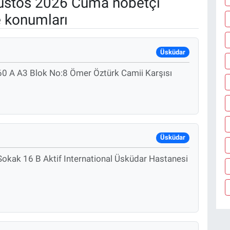
stos 2026 Cuma nöbetçi
e konumları
Üsküdar
60 A A3 Blok No:8 Ömer Öztürk Camii Karşısı
Üsküdar
okak 16 B Aktif International Üsküdar Hastanesi