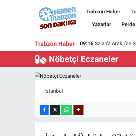
Trabzon Haber
Tr
Trabzon Haber
Trabzon Nöbetçi Eczaneler
Yazarlar
Perde
Trabzonspor
Trabzon Hava Durumu
Trabzon Haber
09:16
Salah’a Araklı’da 
Spor
Trabzon Namaz Vakitleri
Nöbetçi Eczaneler
Karadeniz
Trabzon Trafik Yoğunluk Haritası
Resmi Reklam
Süper Lig Puan Durumu ve Fikstür
Yazarlar
Tüm Manşetler
Perde Arkası
Son Dakika Haberleri
Haber Arşivi