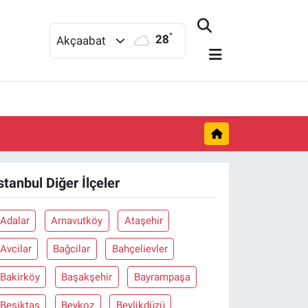
°
28
Akçaabat
stanbul Diğer İlçeler
Adalar
Arnavutköy
Ataşehir
Avcilar
Bağcilar
Bahçelievler
Bakirköy
Başakşehir
Bayrampaşa
Beşiktaş
Beykoz
Beylikdüzü