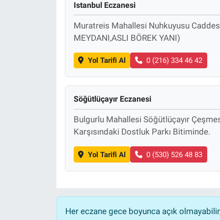
Istanbul Eczanesi
Muratreis Mahallesi Nuhkuyusu Caddes
MEYDANI,ASLI BÖREK YANI)
Yol Tarifi Al
0 (216) 334 46 42
Söğütlüçayır Eczanesi
Bulgurlu Mahallesi Söğütlüçayır Çeşme
Karşısındaki Dostluk Parkı Bitiminde.
Yol Tarifi Al
0 (530) 526 48 83
Her eczane gece boyunca açık olmayabilir, 