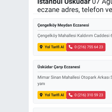
İstanbul
Üsküdar
07 Ağu
eczane adres, telefon v
Çengelköy Meydan Eczanesi
Çengelköy Mahallesi Kaldırım Caddesi 
Yol Tarifi Al
0 (216) 755 64 23
Üsküdar Çarşı Eczanesi
Mimar Sinan Mahallesi Otopark Arkası S
yanı
Yol Tarifi Al
0 (216) 310 59 23