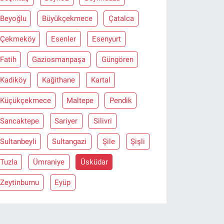
Beyoğlu
Büyükçekmece
Çatalca
Çekmeköy
Esenler
Esenyurt
Fatih
Gaziosmanpaşa
Güngören
Kadiköy
Kağithane
Kartal
Küçükçekmece
Maltepe
Pendik
Sancaktepe
Sariyer
Silivri
Sultanbeyli
Sultangazi
Şile
Şişli
Tuzla
Ümraniye
Üsküdar
Zeytinburnu
Eyüp