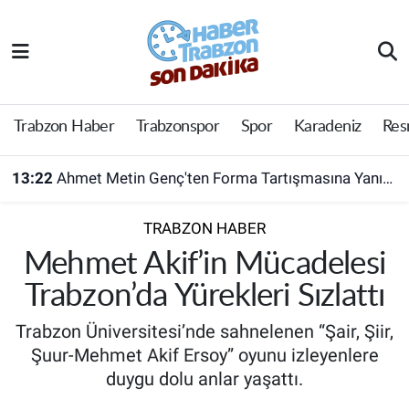
Trabzon Haber
Trabzon Nöbetçi Eczaneler
Trabzonspor
Trabzon Hava Durumu
Trabzon Haber
Trabzonspor
Spor
Karadeniz
Res
Spor
Trabzon Namaz Vakitleri
13:22
Ahmet Metin Genç'ten Forma Tartışmasına Yanıt! Belediyeden Açıklama Geldi
Karadeniz
Trabzon Trafik Yoğunluk Haritası
TRABZON HABER
Resmi Reklam
Süper Lig Puan Durumu ve Fikstür
Mehmet Akif’in Mücadelesi
Trabzon’da Yürekleri Sızlattı
Yazarlar
Tüm Manşetler
Trabzon Üniversitesi’nde sahnelenen “Şair, Şiir,
Perde Arkası
Son Dakika Haberleri
Şuur-Mehmet Akif Ersoy” oyunu izleyenlere
duygu dolu anlar yaşattı.
Haber Arşivi