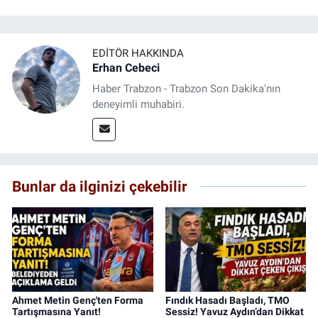
EDITÖR HAKKINDA
Erhan Cebeci
Haber Trabzon - Trabzon Son Dakika'nın
deneyimli muhabiri.
Bunlar da ilginizi çekebilir
Ahmet Metin Genç'ten Forma
Fındık Hasadı Başladı, TMO
Tartışmasına Yanıt!
Sessiz! Yavuz Aydın’dan Dikkat