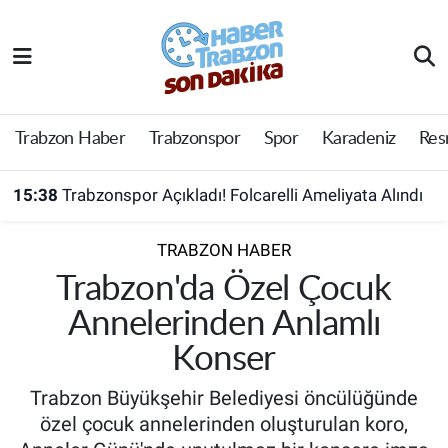
Trabzon Haber
Trabzon Nöbetçi Eczaneler
Trabzonspor
Trabzon Hava Durumu
Trabzon Haber
Trabzonspor
Spor
Karadeniz
Res
Spor
Trabzon Namaz Vakitleri
15:38
Trabzonspor Açıkladı! Folcarelli Ameliyata Alındı
Karadeniz
Trabzon Trafik Yoğunluk Haritası
TRABZON HABER
Resmi Reklam
Süper Lig Puan Durumu ve Fikstür
Trabzon'da Özel Çocuk
Annelerinden Anlamlı
Yazarlar
Tüm Manşetler
Konser
Perde Arkası
Son Dakika Haberleri
Trabzon Büyükşehir Belediyesi öncülüğünde
özel çocuk annelerinden oluşturulan koro,
Haber Arşivi