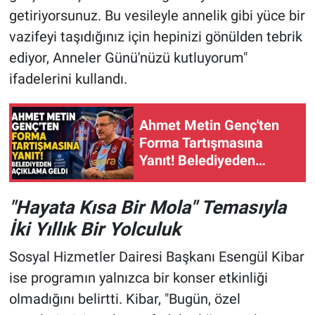
getiriyorsunuz. Bu vesileyle annelik gibi yüce bir
vazifeyi taşıdığınız için hepinizi gönülden tebrik
ediyor, Anneler Günü'nüzü kutluyorum"
ifadelerini kullandı.
Ahmet Metin Genç'ten
Forma Tartışmasına
Yanıt! Belediyeden
Açıklama Geldi
"Hayata Kısa Bir Mola" Temasıyla
İki Yıllık Bir Yolculuk
Sosyal Hizmetler Dairesi Başkanı Esengül Kibar
ise programın yalnızca bir konser etkinliği
olmadığını belirtti. Kibar, "Bugün, özel