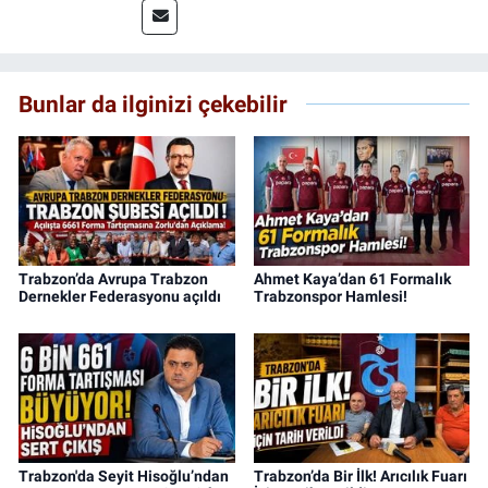
Bunlar da ilginizi çekebilir
Trabzon’da Avrupa Trabzon
Ahmet Kaya’dan 61 Formalık
Dernekler Federasyonu açıldı
Trabzonspor Hamlesi!
Trabzon'da Seyit Hisoğlu’ndan
Trabzon’da Bir İlk! Arıcılık Fuarı