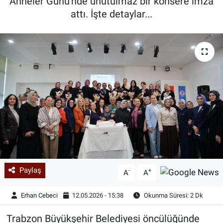
Anneler Günü'nde unutulmaz bir konsere imza
attı. İşte detaylar...
Paylaş
-
+
A
A
Erhan Cebeci
12.05.2026 - 15:38
Okunma Süresi: 2 Dk
Trabzon Büyükşehir Belediyesi öncülüğünde