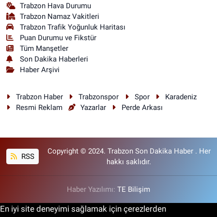
Trabzon Hava Durumu
Trabzon Namaz Vakitleri
Trabzon Trafik Yoğunluk Haritası
Puan Durumu ve Fikstür
Tüm Manşetler
Son Dakika Haberleri
Haber Arşivi
Trabzon Haber
Trabzonspor
Spor
Karadeniz
Resmi Reklam
Yazarlar
Perde Arkası
Copyright © 2024. Trabzon Son Dakika Haber . Her
RSS
hakkı saklıdır.
Haber Yazılımı:
TE Bilişim
En iyi site deneyimi sağlamak için çerezlerden