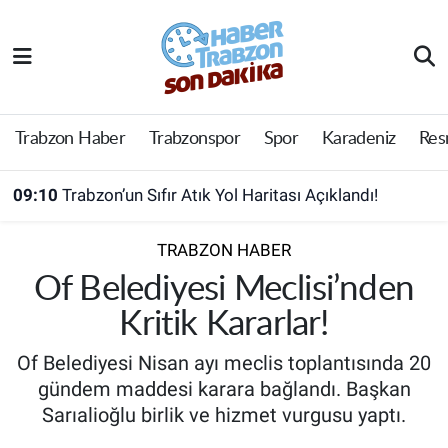
Trabzon Haber
Trabzon Nöbetçi Eczaneler
Trabzonspor
Trabzon Hava Durumu
Trabzon Haber
Trabzonspor
Spor
Karadeniz
Res
Spor
Trabzon Namaz Vakitleri
09:10
Trabzon’un Sıfır Atık Yol Haritası Açıklandı!
Karadeniz
Trabzon Trafik Yoğunluk Haritası
TRABZON HABER
Resmi Reklam
Süper Lig Puan Durumu ve Fikstür
Of Belediyesi Meclisi’nden
Kritik Kararlar!
Yazarlar
Tüm Manşetler
Of Belediyesi Nisan ayı meclis toplantısında 20
Perde Arkası
Son Dakika Haberleri
gündem maddesi karara bağlandı. Başkan
Sarıalioğlu birlik ve hizmet vurgusu yaptı.
Haber Arşivi