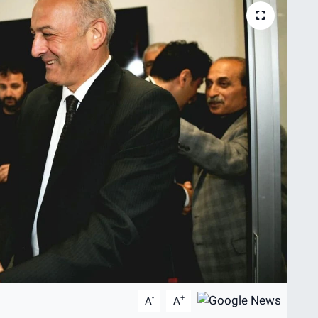
-
+
A
A