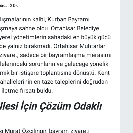
resi: 2 Dk
lışmalarının kalbi, Kurban Bayramı
luşmaya sahne oldu. Ortahisar Belediye
 yerel yönetimlerin sahadaki en büyük gücü
e yalnız bırakmadı. Ortahisar Muhtarlar
ik ziyaret, sadece bir bayramlaşma merasimi
elerindeki sorunların ve geleceğe yönelik
ik bir istişare toplantısına dönüştü. Kent
ahallelerinin en taze taleplerini doğrudan
letme fırsatı buldu.
llesi İçin Çözüm Odaklı
 Murat Özçilingir, bayram ziyareti