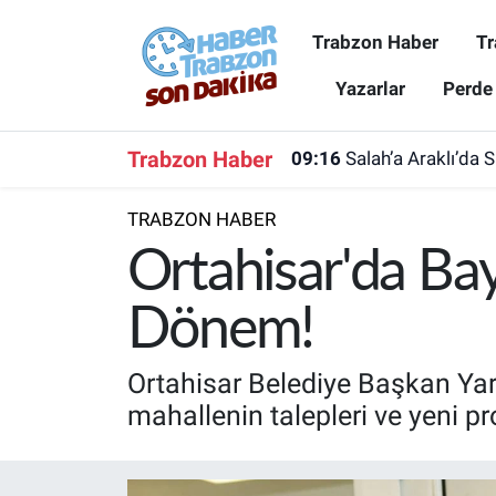
Trabzon Haber
Tr
Trabzon Haber
Trabzon Nöbetçi Eczaneler
Yazarlar
Perde
Trabzonspor
Trabzon Hava Durumu
Trabzon Haber
09:16
Salah’a Araklı’da 
Spor
Trabzon Namaz Vakitleri
TRABZON HABER
Karadeniz
Trabzon Trafik Yoğunluk Haritası
Ortahisar'da Bay
Resmi Reklam
Süper Lig Puan Durumu ve Fikstür
Dönem!
Yazarlar
Tüm Manşetler
Ortahisar Belediye Başkan Yar
mahallenin talepleri ve yeni pr
Perde Arkası
Son Dakika Haberleri
Haber Arşivi