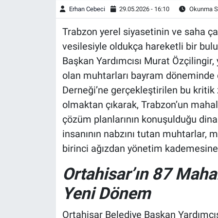
Erhan Cebeci
29.05.2026 - 16:10
Okunma Sü
Trabzon yerel siyasetinin ve saha ça
vesilesiyle oldukça hareketli bir bu
Başkan Yardımcısı Murat Özçilingir,
olan muhtarları bayram döneminde d
Derneği’ne gerçekleştirilen bu krit
olmaktan çıkarak, Trabzon’un mahall
çözüm planlarının konuşulduğu dinam
insanının nabzını tutan muhtarlar, m
birinci ağızdan yönetim kademesine i
Ortahisar’ın 87 Maha
Yeni Dönem
Ortahisar Belediye Başkan Yardımcısı