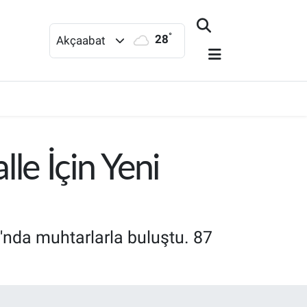
°
28
Akçaabat
le İçin Yeni
'nda muhtarlarla buluştu. 87