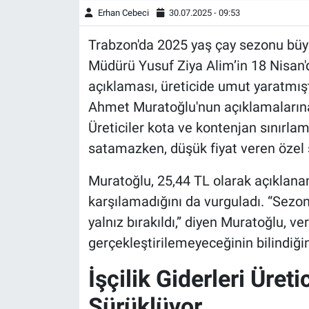
Erhan Cebeci
30.07.2025 - 09:53
Trabzon'da 2025 yaş çay sezonu büyü
Müdürü Yusuf Ziya Alim’in 18 Nisan'
açıklaması, üreticide umut yaratmışt
Ahmet Muratoğlu'nun açıklamalarına
Üreticiler kota ve kontenjan sınırlam
satamazken, düşük fiyat veren özel
Muratoğlu, 25,44 TL olarak açıklanan 
karşılamadığını da vurguladı. “Sezon
yalnız bırakıldı,” diyen Muratoğlu, ve
gerçekleştirilemeyeceğinin bilindiğini
İşçilik Giderleri Üret
Sürüklüyor