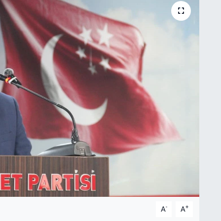
-
+
A
A