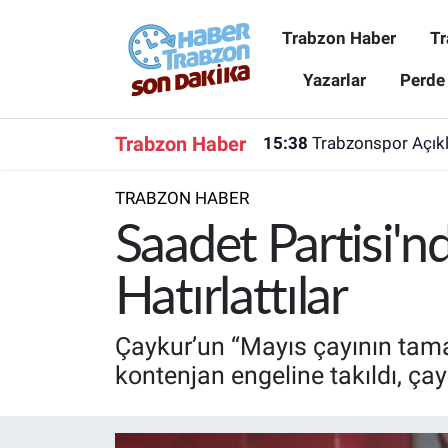
Trabzon Haber
Tr
Trabzon Haber
Trabzon Nöbetçi Eczaneler
Yazarlar
Perde
Trabzonspor
Trabzon Hava Durumu
Trabzon Haber
15:38
Trabzonspor Açıkla
Spor
Trabzon Namaz Vakitleri
TRABZON HABER
Karadeniz
Trabzon Trafik Yoğunluk Haritası
Saadet Partisi'
Resmi Reklam
Süper Lig Puan Durumu ve Fikstür
Hatırlattılar
Yazarlar
Tüm Manşetler
Çaykur’un “Mayıs çayının tamam
kontenjan engeline takıldı, ça
Perde Arkası
Son Dakika Haberleri
Haber Arşivi