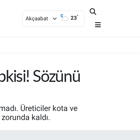
°
23
Akçaabat
kisi! Sözünü
adı. Üreticiler kota ve
 zorunda kaldı.