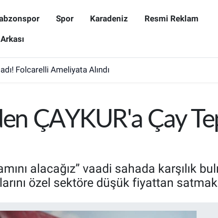
abzonspor
Spor
Karadeniz
Resmi Reklam
 Arkası
dı! Folcarelli Ameliyata Alındı
nden ÇAYKUR'a Çay Tep
ını alacağız” vaadi sahada karşılık bulm
ylarını özel sektöre düşük fiyattan satmak