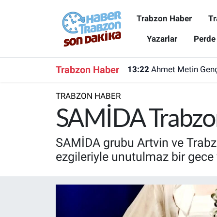
Trabzon Haber
Tr
Trabzon Haber
Trabzon Nöbetçi Eczaneler
Yazarlar
Perde
Trabzonspor
Trabzon Hava Durumu
Trabzon Haber
13:22
Ahmet Metin Genç'
Spor
Trabzon Namaz Vakitleri
TRABZON HABER
Karadeniz
Trabzon Trafik Yoğunluk Haritası
SAMİDA Trabzon
Resmi Reklam
Süper Lig Puan Durumu ve Fikstür
SAMİDA grubu Artvin ve Trabzo
ezgileriyle unutulmaz bir gece 
Yazarlar
Tüm Manşetler
Perde Arkası
Son Dakika Haberleri
Haber Arşivi