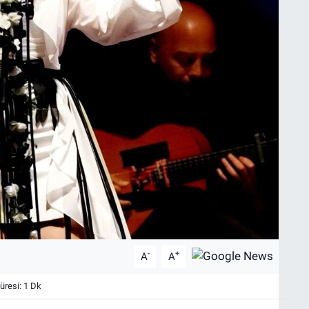
-
+
A
A
resi: 1 Dk