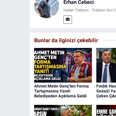
Erhan Cebeci
Haber Trabzon - Trabzon Son D
Bunlar da ilginizi çekebilir
Ahmet Metin Genç'ten Forma
Fındık Ha
Tartışmasına Yanıt!
Sessiz! Ya
Belediyeden Açıklama Geldi
Çeken Çık