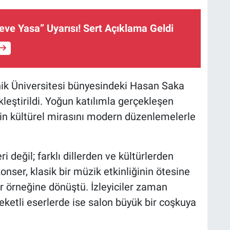
ve Yasa” Uyarısı! Sert Açıklama Geldi
nik Üniversitesi bünyesindeki Hasan Saka
eştirildi. Yoğun katılımla gerçekleşen
in kültürel mirasını modern düzenlemelerle
 değil; farklı dillerden ve kültürlerden
onser, klasik bir müzik etkinliğinin ötesine
bir örneğine dönüştü. İzleyiciler zaman
ketli eserlerde ise salon büyük bir coşkuya