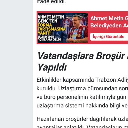
ifade edildi.
Ahmet Metin G
Belediyeden A
İçeriği Görüntüle
Vatandaşlara Broşür D
Yapıldı
Etkinlikler kapsamında Trabzon Adliy
kuruldu. Uzlaştırma bürosundan soru
ve büro personelinin katılımıyla gü
uzlaştırma sistemi hakkında bilgi ver
Hazırlanan broşürler dağıtılarak uzl
avantajlar anlatıldı. Vatandaşların m