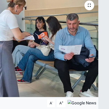
-
+
A
A