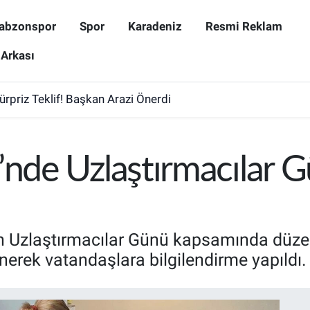
abzonspor
Spor
Karadeniz
Resmi Reklam
 Arkası
Sürpriz Teklif! Başkan Arazi Önerdi
i’nde Uzlaştırmacılar 
n Uzlaştırmacılar Günü kapsamında düzen
inerek vatandaşlara bilgilendirme yapıldı.