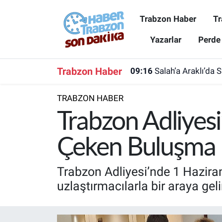
Trabzon Haber
Tr
Trabzon Haber
Trabzon Nöbetçi Eczaneler
Yazarlar
Perde
Trabzonspor
Trabzon Hava Durumu
Trabzon Haber
09:16
Salah’a Araklı’da 
Spor
Trabzon Namaz Vakitleri
TRABZON HABER
Karadeniz
Trabzon Trafik Yoğunluk Haritası
Trabzon Adliyes
Resmi Reklam
Süper Lig Puan Durumu ve Fikstür
Çeken Buluşma
Yazarlar
Tüm Manşetler
Trabzon Adliyesi’nde 1 Hazira
uzlaştırmacılarla bir araya gel
Perde Arkası
Son Dakika Haberleri
Haber Arşivi