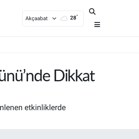
°
28
Akçaabat
Günü’nde Dikkat
lenen etkinliklerde