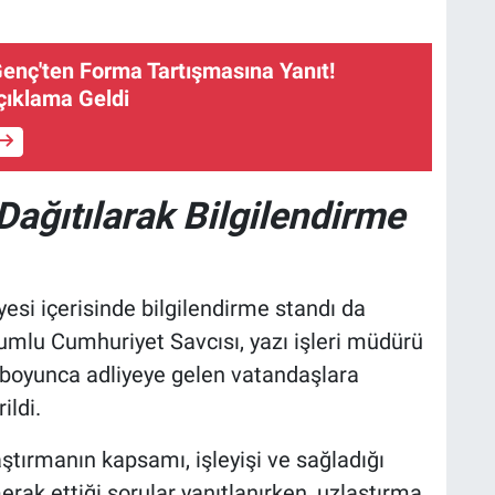
enç'ten Forma Tartışmasına Yanıt!
çıklama Geldi
ağıtılarak Bilgilendirme
esi içerisinde bilgilendirme standı da
mlu Cumhuriyet Savcısı, yazı işleri müdürü
n boyunca adliyeye gelen vatandaşlara
ildi.
aştırmanın kapsamı, işleyişi ve sağladığı
erak ettiği sorular yanıtlanırken, uzlaştırma