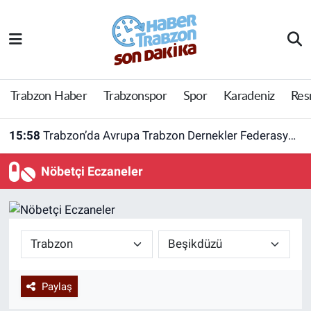
Trabzon Haber
Trabzon Nöbetçi Eczaneler
Trabzonspor
Trabzon Hava Durumu
Trabzon Haber
Trabzonspor
Spor
Karadeniz
Res
Spor
Trabzon Namaz Vakitleri
15:58
Trabzon’da Avrupa Trabzon Dernekler Federasyonu açıldı
Karadeniz
Trabzon Trafik Yoğunluk Haritası
Nöbetçi Eczaneler
Resmi Reklam
Süper Lig Puan Durumu ve Fikstür
Yazarlar
Tüm Manşetler
Perde Arkası
Son Dakika Haberleri
Paylaş
Haber Arşivi