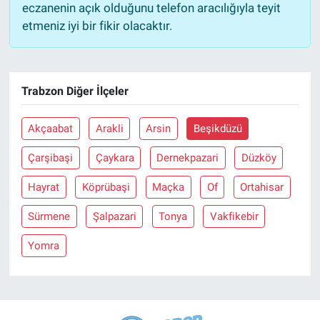
eczanenin açık olduğunu telefon aracılığıyla teyit
etmeniz iyi bir fikir olacaktır.
Trabzon Diğer İlçeler
Akçaabat
Arakli
Arsin
Beşikdüzü
Çarşibaşi
Çaykara
Dernekpazari
Düzköy
Hayrat
Köprübaşi
Maçka
Of
Ortahisar
Sürmene
Şalpazari
Tonya
Vakfikebir
Yomra