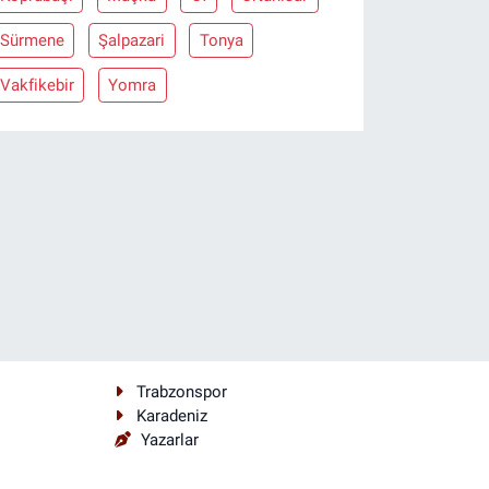
Sürmene
Şalpazari
Tonya
Vakfikebir
Yomra
Trabzonspor
Karadeniz
Yazarlar