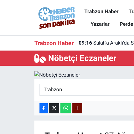
Trabzon Haber
Tr
Trabzon Haber
Trabzon Nöbetçi Eczaneler
Yazarlar
Perde
Trabzonspor
Trabzon Hava Durumu
Trabzon Haber
09:16
Salah’a Araklı’da 
Spor
Trabzon Namaz Vakitleri
Nöbetçi Eczaneler
Karadeniz
Trabzon Trafik Yoğunluk Haritası
Resmi Reklam
Süper Lig Puan Durumu ve Fikstür
Yazarlar
Tüm Manşetler
Perde Arkası
Son Dakika Haberleri
Haber Arşivi