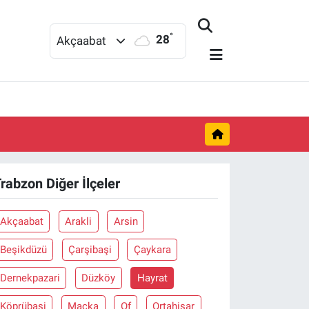
°
28
Akçaabat
rabzon Diğer İlçeler
Akçaabat
Arakli
Arsin
Beşikdüzü
Çarşibaşi
Çaykara
Dernekpazari
Düzköy
Hayrat
Köprübaşi
Maçka
Of
Ortahisar