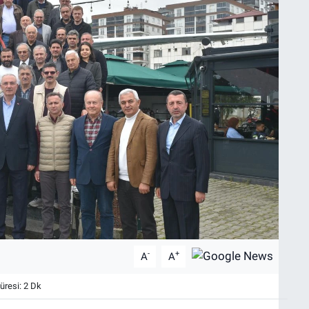
-
+
A
A
resi: 2 Dk