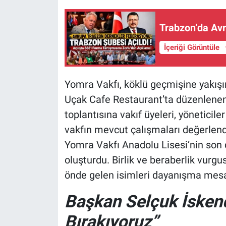
Trabzon’da Avr
İçeriği Görüntüle
Yomra Vakfı, köklü geçmişine yakışı
Uçak Cafe Restaurant’ta düzenlenen 
toplantısına vakıf üyeleri, yöneticil
vakfın mevcut çalışmaları değerlend
Yomra Vakfı Anadolu Lisesi’nin son
oluşturdu. Birlik ve beraberlik vurgu
önde gelen isimleri dayanışma mesaj
Başkan Selçuk İskende
Bırakıyoruz”