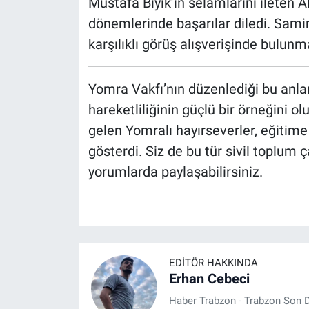
Mustafa Bıyık’ın selamlarını ileten 
dönemlerinde başarılar diledi. Samim
karşılıklı görüş alışverişinde bulunm
Yomra Vakfı’nın düzenlediği bu anlam
hareketliliğinin güçlü bir örneğini olu
gelen Yomralı hayırseverler, eğitime
gösterdi. Siz de bu tür sivil toplum 
yorumlarda paylaşabilirsiniz.
EDITÖR HAKKINDA
Erhan Cebeci
Haber Trabzon - Trabzon Son D