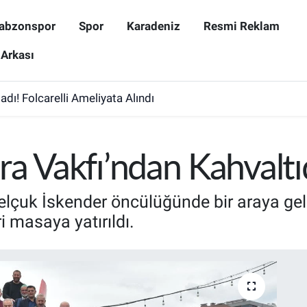
abzonspor
Spor
Karadeniz
Resmi Reklam
 Arkası
dı! Folcarelli Ameliyata Alındı
a Vakfı’ndan Kahvaltıd
elçuk İskender öncülüğünde bir araya geld
i masaya yatırıldı.