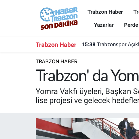
Trabzon Haber
Tr
Trabzon Haber
Trabzon Nöbetçi Eczaneler
Yazarlar
Perde
Trabzonspor
Trabzon Hava Durumu
Trabzon Haber
15:38
Trabzonspor Açıkla
Spor
Trabzon Namaz Vakitleri
TRABZON HABER
Karadeniz
Trabzon Trafik Yoğunluk Haritası
Trabzon' da Yomr
Resmi Reklam
Süper Lig Puan Durumu ve Fikstür
Yomra Vakfı üyeleri, Başkan S
lise projesi ve gelecek hedefler
Yazarlar
Tüm Manşetler
Perde Arkası
Son Dakika Haberleri
Haber Arşivi