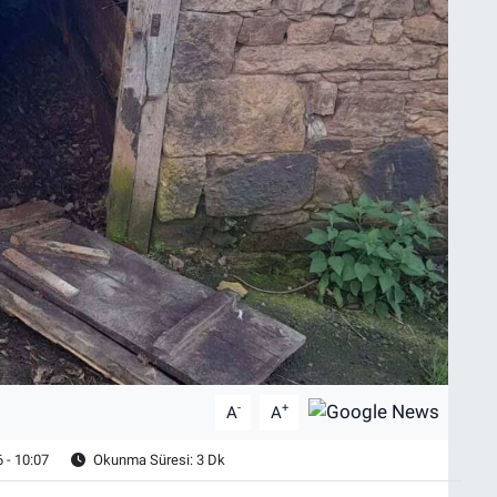
-
+
A
A
 - 10:07
Okunma Süresi: 3 Dk