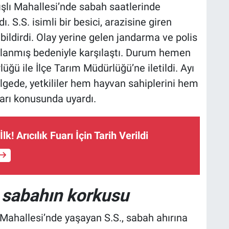
ışlı Mahallesi’nde sabah saatlerinde
. S.S. isimli bir besici, arazisine giren
 bildirdi. Olay yerine gelen jandarma ve polis
alanmış bedeniyle karşılaştı. Durum hemen
ğü ile İlçe Tarım Müdürlüğü’ne iletildi. Ayı
ölgede, yetkililer hem hayvan sahiplerini hem
ları konusunda uyardı.
lk! Arıcılık Fuarı İçin Tarih Verildi
e sabahın korkusu
 Mahallesi’nde yaşayan S.S., sabah ahırına