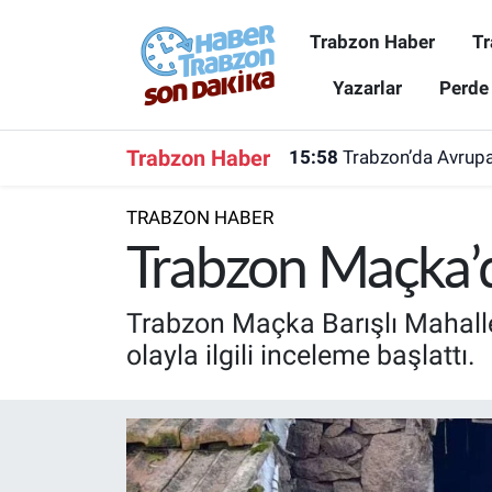
Trabzon Haber
Tr
Trabzon Haber
Trabzon Nöbetçi Eczaneler
Yazarlar
Perde
Trabzonspor
Trabzon Hava Durumu
Trabzon Haber
15:58
Trabzon’da Avrupa
Spor
Trabzon Namaz Vakitleri
TRABZON HABER
Karadeniz
Trabzon Trafik Yoğunluk Haritası
Trabzon Maçka’da
Resmi Reklam
Süper Lig Puan Durumu ve Fikstür
Trabzon Maçka Barışlı Mahalles
olayla ilgili inceleme başlattı.
Yazarlar
Tüm Manşetler
Perde Arkası
Son Dakika Haberleri
Haber Arşivi