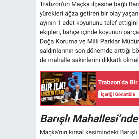
Trabzon’un Maçka ilçesine bağlı Bar
yürekleri ağza getiren bir olay yaşandı
ayının 1 adet koyununu telef ettiğini
ekipleri, bahçe içinde koyunun parç
Doğa Koruma ve Milli Parklar Müdürlü
saldırılarının son dönemde arttığı b
de mahalle sakinlerini dikkatli olma
Trabzon’da Bir İ
İçeriği Görüntüle
Barışlı Mahallesi’nd
Maçka’nın kırsal kesimindeki Barışlı