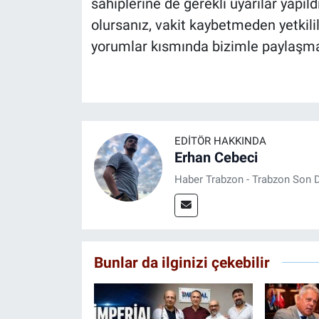
sahiplerine de gerekli uyarılar yapıl
olursanız, vakit kaybetmeden yetkili
yorumlar kısmında bizimle paylaşm
EDITÖR HAKKINDA
Erhan Cebeci
Haber Trabzon - Trabzon Son D
Bunlar da ilginizi çekebilir