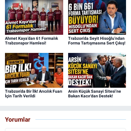
Ahmet Kaya’dan 61 Formalık
Trabzon'da Seyit Hisoğlu’ndan
Trabzonspor Hamlesi!
Forma Tartışmasına Sert Çıkış!
Trabzon’da Bir İlk! Arıcılık Fuarı
Arsin Küçük Sanayi Sitesi’ne
İçin Tarih Verildi
Bakan Kacır’dan Destek!
Yorumlar