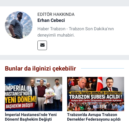
EDITÖR HAKKINDA
Erhan Cebeci
Haber Trabzon - Trabzon Son Dakika'nın
deneyimli muhabiri.
Bunlar da ilginizi çekebilir
İmperial Hastanesi’nde Yeni
Trabzon’da Avrupa Trabzon
Dönem! Başhekim Değişti
Dernekler Federasyonu açıldı