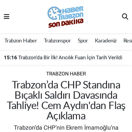
Trabzon Haber
Trabzon Nöbetçi Eczaneler
Trabzonspor
Trabzon Hava Durumu
Trabzon Haber
Trabzonspor
Spor
Karadeniz
Res
Spor
Trabzon Namaz Vakitleri
15:16
Trabzon’da Bir İlk! Arıcılık Fuarı İçin Tarih Verildi
Karadeniz
Trabzon Trafik Yoğunluk Haritası
TRABZON HABER
Resmi Reklam
Süper Lig Puan Durumu ve Fikstür
Trabzon’da CHP Standına
Bıçaklı Saldırı Davasında
Yazarlar
Tüm Manşetler
Tahliye! Cem Aydın'dan Flaş
Perde Arkası
Son Dakika Haberleri
Açıklama
Trabzon’da CHP’nin Ekrem İmamoğlu’na
Haber Arşivi