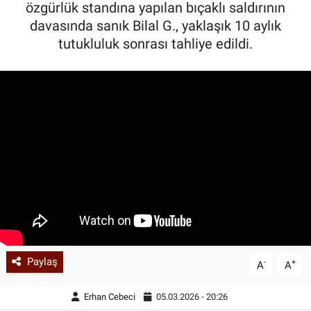
özgürlük standına yapılan bıçaklı saldırının
davasında sanık Bilal G., yaklaşık 10 aylık
tutukluluk sonrası tahliye edildi.
Paylaş
-
+
A
A
Erhan Cebeci
05.03.2026 - 20:26