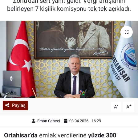
Zorlu’dan sert yanıt geldi. Vergi artışlarını
belirleyen 7 kişilik komisyonu tek tek açıkladı.
Paylaş
-
+
A
A
Erhan Cebeci
03.04.2026 - 16:29
Ortahisar’da
emlak vergilerine
yüzde 300