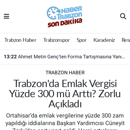
Trabzon Haber
Trabzon Nöbetçi Eczaneler
Trabzonspor
Trabzon Hava Durumu
Trabzon Haber
Trabzonspor
Spor
Karadeniz
Res
Spor
Trabzon Namaz Vakitleri
13:22
Ahmet Metin Genç'ten Forma Tartışmasına Yanıt! Belediyeden Açıklama Geldi
Karadeniz
Trabzon Trafik Yoğunluk Haritası
TRABZON HABER
Resmi Reklam
Süper Lig Puan Durumu ve Fikstür
Trabzon'da Emlak Vergisi
Yüzde 300 mü Arttı? Zorlu
Yazarlar
Tüm Manşetler
Açıkladı
Perde Arkası
Son Dakika Haberleri
Ortahisar’da emlak vergilerine yüzde 300 zam
yapıldığı iddialarına Başkan Yardımcısı Cüneyit
Haber Arşivi