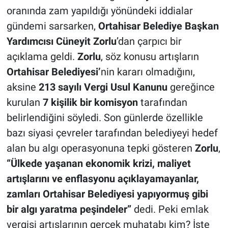
oranında zam yapıldığı yönündeki iddialar
gündemi sarsarken,
Ortahisar Belediye Başkan
Yardımcısı Cüneyit Zorlu
’dan çarpıcı bir
açıklama geldi.
Zorlu
, söz konusu artışların
Ortahisar Belediyesi’
nin kararı olmadığını,
aksine
213 sayılı Vergi Usul Kanunu
gereğince
kurulan
7 kişilik bir komisyon
tarafından
belirlendiğini söyledi. Son günlerde özellikle
bazı siyasi çevreler tarafından belediyeyi hedef
alan bu algı operasyonuna tepki gösteren
Zorlu
,
“Ülkede yaşanan ekonomik krizi, maliyet
artışlarını ve enflasyonu açıklayamayanlar,
zamları Ortahisar Belediyesi yapıyormuş gibi
bir algı yaratma peşindeler”
dedi. Peki emlak
vergisi artışlarının gerçek muhatabı kim? İşte