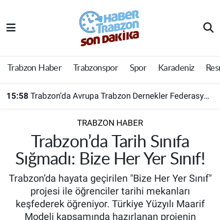
Trabzon Haber
Trabzon Nöbetçi Eczaneler
Trabzonspor
Trabzon Hava Durumu
Trabzon Haber
Trabzonspor
Spor
Karadeniz
Res
Spor
Trabzon Namaz Vakitleri
15:58
Trabzon’da Avrupa Trabzon Dernekler Federasyonu açıldı
Karadeniz
Trabzon Trafik Yoğunluk Haritası
TRABZON HABER
Resmi Reklam
Süper Lig Puan Durumu ve Fikstür
Trabzon’da Tarih Sınıfa
Sığmadı: Bize Her Yer Sınıf!
Yazarlar
Tüm Manşetler
Trabzon’da hayata geçirilen "Bize Her Yer Sınıf"
Perde Arkası
Son Dakika Haberleri
projesi ile öğrenciler tarihi mekanları
keşfederek öğreniyor. Türkiye Yüzyılı Maarif
Haber Arşivi
Modeli kapsamında hazırlanan projenin