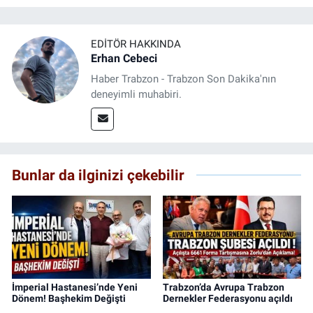
EDITÖR HAKKINDA
Erhan Cebeci
Haber Trabzon - Trabzon Son Dakika'nın
deneyimli muhabiri.
Bunlar da ilginizi çekebilir
İmperial Hastanesi’nde Yeni
Trabzon’da Avrupa Trabzon
Dönem! Başhekim Değişti
Dernekler Federasyonu açıldı