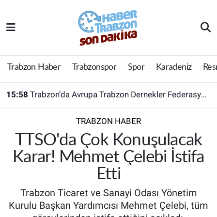
Trabzon Haber
Trabzon Nöbetçi Eczaneler
Trabzonspor
Trabzon Hava Durumu
Trabzon Haber
Trabzonspor
Spor
Karadeniz
Res
Spor
Trabzon Namaz Vakitleri
15:58
Trabzon’da Avrupa Trabzon Dernekler Federasyonu açıldı
Karadeniz
Trabzon Trafik Yoğunluk Haritası
TRABZON HABER
Resmi Reklam
Süper Lig Puan Durumu ve Fikstür
TTSO'da Çok Konuşulacak
Karar! Mehmet Çelebi İstifa
Yazarlar
Tüm Manşetler
Etti
Perde Arkası
Son Dakika Haberleri
Trabzon Ticaret ve Sanayi Odası Yönetim
Kurulu Başkan Yardımcısı Mehmet Çelebi, tüm
Haber Arşivi