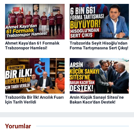
Ahmet Kaya’dan 61 Formalık
Trabzon'da Seyit Hisoğlu’ndan
Trabzonspor Hamlesi!
Forma Tartışmasına Sert Çıkış!
Trabzon’da Bir İlk! Arıcılık Fuarı
Arsin Küçük Sanayi Sitesi’ne
İçin Tarih Verildi
Bakan Kacır’dan Destek!
Yorumlar