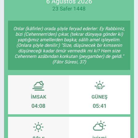
6 Ağustos 2026
23 Safer 1448
Onlar (kâfirler) orada şöyle feryad ederler: Ey Rabbimiz,
bizi (Cehennem'den) çıkar, (tekrar dünyaya gönder ki)
yaptığımız amellerden başka; sâlih amel işleyelim.
(Onlara şöyle denilir:) "Size, düşünecek bir kimsenin
düşüneceği kadar ömür vermedik mi ki? Hem size
Cehennem azâbından korkutan (peygamber) de geldi."
(Fâtır Sûresi, 37)
İMSAK
GÜNEŞ
04:08
05:41