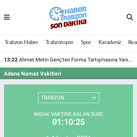
Trabzon Haber
Trabzon Nöbetçi Eczaneler
Trabzonspor
Trabzon Hava Durumu
Trabzon Haber
Trabzonspor
Spor
Karadeniz
Res
Spor
Trabzon Namaz Vakitleri
13:22
Ahmet Metin Genç'ten Forma Tartışmasına Yanıt! Belediyeden Açıklama Geldi
Karadeniz
Trabzon Trafik Yoğunluk Haritası
Adana Namaz Vakitleri
Resmi Reklam
Süper Lig Puan Durumu ve Fikstür
TRABZON
Yazarlar
Tüm Manşetler
İMSAK VAKTINE KALAN SÜRE
Perde Arkası
Son Dakika Haberleri
01:10:25
Haber Arşivi