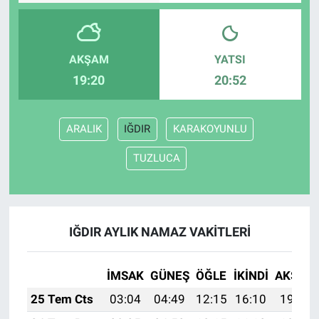
AKŞAM
YATSI
19:20
20:52
ARALIK
IĞDIR
KARAKOYUNLU
TUZLUCA
IĞDIR AYLIK NAMAZ VAKITLERI
İMSAK
GÜNEŞ
ÖĞLE
İKINDI
AKŞAM
25 Tem Cts
03:04
04:49
12:15
16:10
19:32