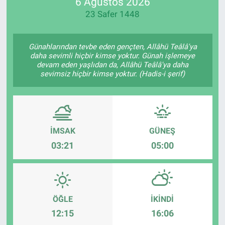
6 Ağustos 2026
23 Safer 1448
Günahlarından tevbe eden gençten, Allâhü Teâlâ'ya
daha sevimli hiçbir kimse yoktur. Günah işlemeye
devam eden yaşlıdan da, Allâhü Teâlâ'ya daha
sevimsiz hiçbir kimse yoktur. (Hadis-i şerif)
İMSAK
GÜNEŞ
03:21
05:00
ÖĞLE
İKINDI
12:15
16:06