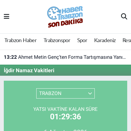
Trabzon Haber
Trabzon Nöbetçi Eczaneler
Trabzonspor
Trabzon Hava Durumu
Trabzon Haber
Trabzonspor
Spor
Karadeniz
Res
Spor
Trabzon Namaz Vakitleri
13:22
Ahmet Metin Genç'ten Forma Tartışmasına Yanıt! Belediyeden Açıklama Geldi
Karadeniz
Trabzon Trafik Yoğunluk Haritası
İğdir Namaz Vakitleri
Resmi Reklam
Süper Lig Puan Durumu ve Fikstür
TRABZON
Yazarlar
Tüm Manşetler
YATSI VAKTINE KALAN SÜRE
Perde Arkası
Son Dakika Haberleri
01:29:36
Haber Arşivi