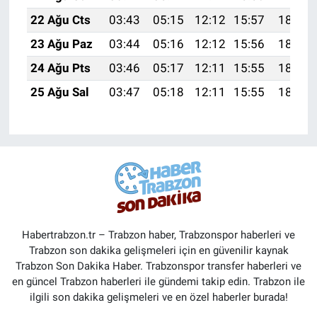
22 Ağu Cts
03:43
05:15
12:12
15:57
18:59
23 Ağu Paz
03:44
05:16
12:12
15:56
18:57
24 Ağu Pts
03:46
05:17
12:11
15:55
18:56
25 Ağu Sal
03:47
05:18
12:11
15:55
18:54
Habertrabzon.tr – Trabzon haber, Trabzonspor haberleri ve
Trabzon son dakika gelişmeleri için en güvenilir kaynak
Trabzon Son Dakika Haber. Trabzonspor transfer haberleri ve
en güncel Trabzon haberleri ile gündemi takip edin. Trabzon ile
ilgili son dakika gelişmeleri ve en özel haberler burada!