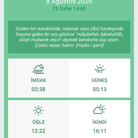
8 Ağustos 2026
25 Safer 1448
Sizden biri kendisinde, malında veya (din) kardeşinde
hoşuna giden bir şey görürse "mâşâallah, bârekallâh,
Allah mübarek etsin" diyerek bereketle dua etsin.
Çünkü nazar, haktır. (Hadis-i şerif)
İMSAK
GÜNEŞ
03:38
05:13
ÖĞLE
İKINDI
12:22
16:11