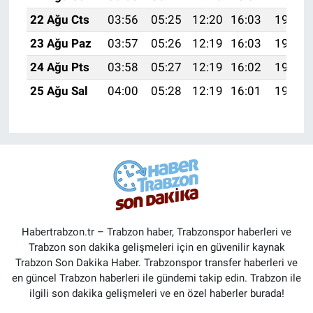
22 Ağu Cts
03:56
05:25
12:20
16:03
19:04
23 Ağu Paz
03:57
05:26
12:19
16:03
19:03
24 Ağu Pts
03:58
05:27
12:19
16:02
19:02
25 Ağu Sal
04:00
05:28
12:19
16:01
19:00
Habertrabzon.tr – Trabzon haber, Trabzonspor haberleri ve
Trabzon son dakika gelişmeleri için en güvenilir kaynak
Trabzon Son Dakika Haber. Trabzonspor transfer haberleri ve
en güncel Trabzon haberleri ile gündemi takip edin. Trabzon ile
ilgili son dakika gelişmeleri ve en özel haberler burada!