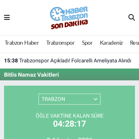
Trabzon Haber
Trabzon Nöbetçi Eczaneler
Trabzonspor
Trabzon Hava Durumu
Trabzon Haber
Trabzonspor
Spor
Karadeniz
Res
Spor
Trabzon Namaz Vakitleri
15:38
Trabzonspor Açıkladı! Folcarelli Ameliyata Alındı
Karadeniz
Trabzon Trafik Yoğunluk Haritası
Bitlis Namaz Vakitleri
Resmi Reklam
Süper Lig Puan Durumu ve Fikstür
TRABZON
Yazarlar
Tüm Manşetler
ÖĞLE VAKTINE KALAN SÜRE
Perde Arkası
Son Dakika Haberleri
04:28:17
Haber Arşivi