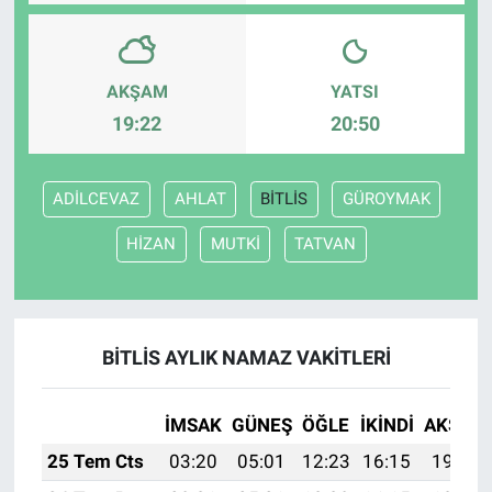
AKŞAM
YATSI
19:22
20:50
ADİLCEVAZ
AHLAT
BİTLİS
GÜROYMAK
HİZAN
MUTKİ
TATVAN
BİTLİS AYLIK NAMAZ VAKITLERI
İMSAK
GÜNEŞ
ÖĞLE
İKINDI
AKŞAM
25 Tem Cts
03:20
05:01
12:23
16:15
19:36