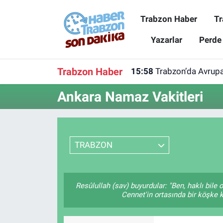
Trabzon Haber
Tr
Trabzon Haber
Trabzon Nöbetçi Eczaneler
Yazarlar
Perde
Trabzonspor
Trabzon Hava Durumu
Trabzon Haber
15:58
Trabzon’da Avrupa
Spor
Trabzon Namaz Vakitleri
Ankara Namaz Vakitleri
Karadeniz
Trabzon Trafik Yoğunluk Haritası
Resmi Reklam
Süper Lig Puan Durumu ve Fikstür
TRABZON
Yazarlar
Tüm Manşetler
Resûlullah (sav) buyurdular: "Ben, haklı bil
Perde Arkası
Son Dakika Haberleri
Cennet'in ortasında bir köşke k
Haber Arşivi