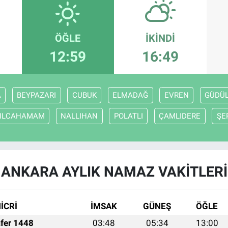
ÖĞLE
İKINDI
12:59
16:49
A
BEYPAZARI
CUBUK
ELMADAĞ
EVREN
GÜDÜ
ZILCAHAMAM
NALLIHAN
POLATLI
ÇAMLIDERE
ŞE
ANKARA AYLIK NAMAZ VAKITLERI
İCRİ
İMSAK
GÜNEŞ
ÖĞLE
fer 1448
03:48
05:34
13:00