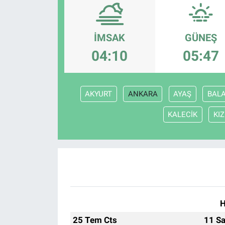
İMSAK
GÜNEŞ
04:10
05:47
AKYURT
ANKARA
AYAŞ
BAL
KALECİK
KI
H
25 Tem Cts
11 Sa