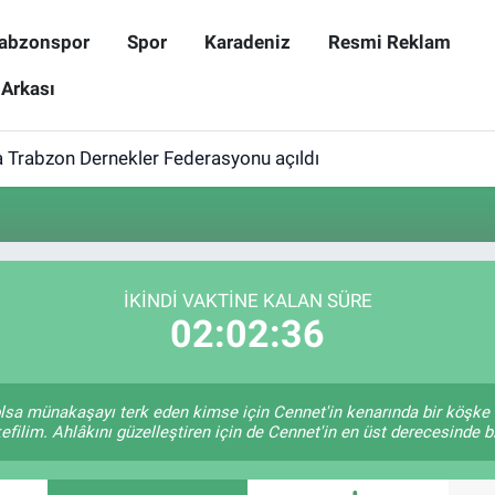
abzonspor
Spor
Karadeniz
Resmi Reklam
 Arkası
 Trabzon Dernekler Federasyonu açıldı
İKINDI VAKTINE KALAN SÜRE
02:02:36
e olsa münakaşayı terk eden kimse için Cennet'in kenarında bir köşke 
efilim. Ahlâkını güzelleştiren için de Cennet'in en üst derecesinde bir