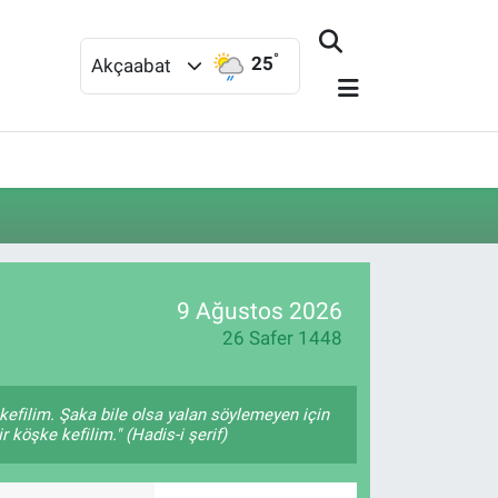
°
25
Akçaabat
9 Ağustos 2026
26 Safer 1448
kefilim. Şaka bile olsa yalan söylemeyen için
 köşke kefilim." (Hadis-i şerif)