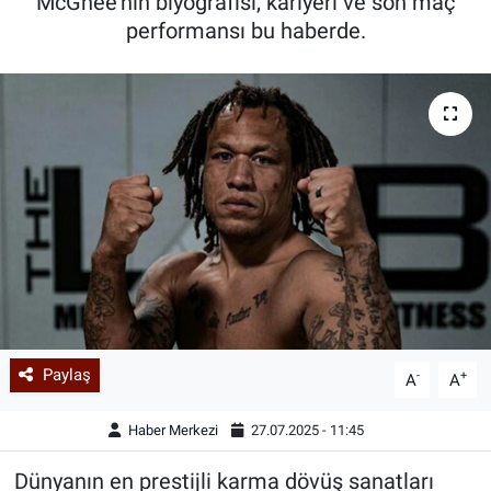
McGhee'nin biyografisi, kariyeri ve son maç
performansı bu haberde.
Paylaş
-
+
A
A
Haber Merkezi
27.07.2025 - 11:45
Dünyanın en prestijli karma dövüş sanatları