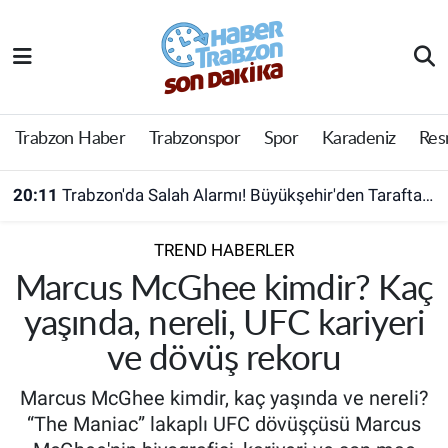
Trabzon Haber
Trabzon Nöbetçi Eczaneler
Trabzonspor
Trabzon Hava Durumu
Trabzon Haber
Trabzonspor
Spor
Karadeniz
Res
Spor
Trabzon Namaz Vakitleri
20:11
Trabzon'da Salah Alarmı! Büyükşehir'den Taraftara Ücretsiz Ulaşım Hamlesi
Karadeniz
Trabzon Trafik Yoğunluk Haritası
TREND HABERLER
Resmi Reklam
Süper Lig Puan Durumu ve Fikstür
Marcus McGhee kimdir? Kaç
yaşında, nereli, UFC kariyeri
Yazarlar
Tüm Manşetler
ve dövüş rekoru
Perde Arkası
Son Dakika Haberleri
Marcus McGhee kimdir, kaç yaşında ve nereli?
“The Maniac” lakaplı UFC dövüşçüsü Marcus
Haber Arşivi