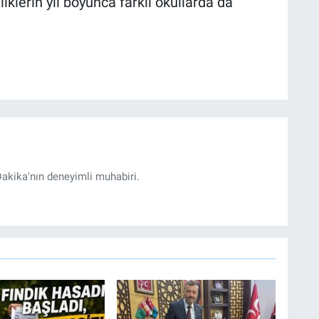
nliklerin yıl boyunca farklı okullarda da
akika'nın deneyimli muhabiri.