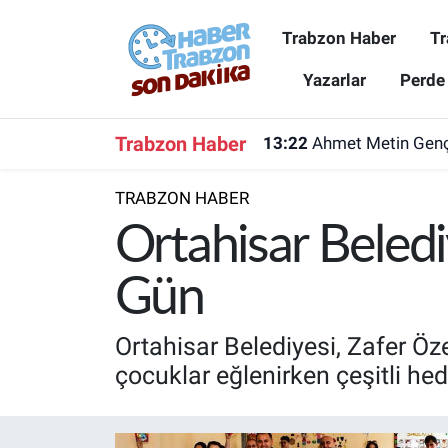
Trabzon Haber
Tr
Trabzon Haber
Trabzon Nöbetçi Eczaneler
Yazarlar
Perde
Trabzonspor
Trabzon Hava Durumu
Trabzon Haber
13:22
Ahmet Metin Genç'
Spor
Trabzon Namaz Vakitleri
TRABZON HABER
Karadeniz
Trabzon Trafik Yoğunluk Haritası
Ortahisar Beled
Resmi Reklam
Süper Lig Puan Durumu ve Fikstür
Gün
Yazarlar
Tüm Manşetler
Ortahisar Belediyesi, Zafer Öze
çocuklar eğlenirken çeşitli hed
Perde Arkası
Son Dakika Haberleri
Haber Arşivi