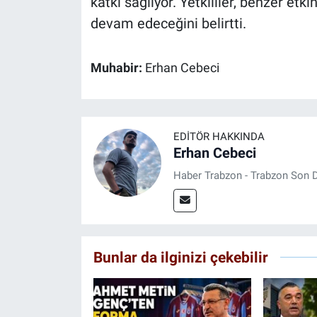
katkı sağlıyor. Yetkililer, benzer etki
devam edeceğini belirtti.
Muhabir:
Erhan Cebeci
EDITÖR HAKKINDA
Erhan Cebeci
Haber Trabzon - Trabzon Son D
Bunlar da ilginizi çekebilir