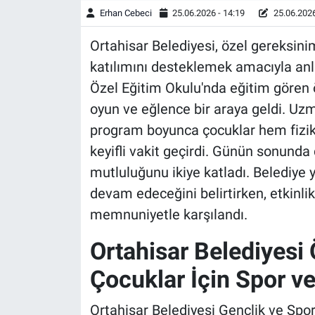
Erhan Cebeci
25.06.2026 - 14:19
25.06.2026
Ortahisar Belediyesi, özel gereksini
katılımını desteklemek amacıyla anl
Özel Eğitim Okulu'nda eğitim gören ö
oyun ve eğlence bir araya geldi. Uzm
program boyunca çocuklar hem fiziks
keyifli vakit geçirdi. Günün sonunda 
mutluluğunu ikiye katladı. Belediye ye
devam edeceğini belirtirken, etkinlik
memnuniyetle karşılandı.
Ortahisar Belediyesi 
Çocuklar İçin Spor ve
Ortahisar Belediyesi Gençlik ve Spo