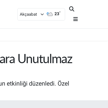
°
23
Akçaabat
lara Unutulmaz
un etkinliği düzenledi. Özel