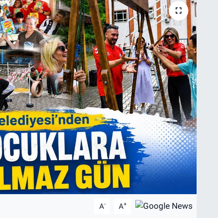
-
+
A
A