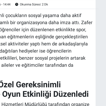
 - 14:44
Okunma Süresi: 2 Dk
mli çocukların sosyal yaşama daha aktif
amlı bir organizasyona daha imza attı. Zafer
ğrenciler için düzenlenen etkinlikte spor,
an eğitmenlerin eşliğinde gerçekleştirilen
el aktiviteler yaptı hem de arkadaşlarıyla
dağıtılan hediyeler ise öğrencilerin
tkilileri, benzer sosyal projelerin artarak
 aileler ve eğitimciler tarafından da
Özel Gereksinimli
 Oyun Etkinliği Düzenledi
r Hizmetleri Müdürlüğü tarafından organize