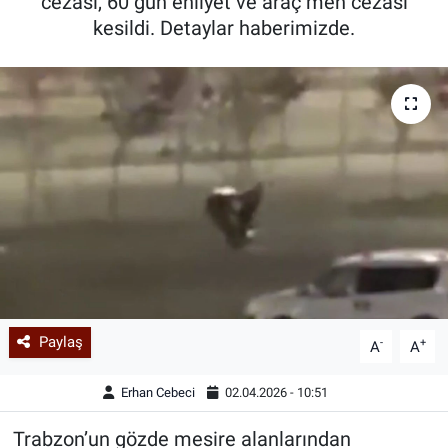
cezası, 60 gün ehliyet ve araç men cezası
kesildi. Detaylar haberimizde.
Paylaş
-
+
A
A
Erhan Cebeci
02.04.2026 - 10:51
Trabzon’un gözde mesire alanlarından