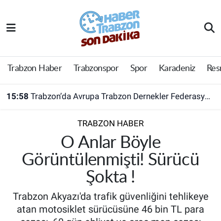
Trabzon Haber
Trabzon Nöbetçi Eczaneler
Trabzonspor
Trabzon Hava Durumu
Trabzon Haber
Trabzonspor
Spor
Karadeniz
Res
Spor
Trabzon Namaz Vakitleri
15:58
Trabzon’da Avrupa Trabzon Dernekler Federasyonu açıldı
Karadeniz
Trabzon Trafik Yoğunluk Haritası
TRABZON HABER
Resmi Reklam
Süper Lig Puan Durumu ve Fikstür
O Anlar Böyle
Görüntülenmişti! Sürücü
Yazarlar
Tüm Manşetler
Şokta !
Perde Arkası
Son Dakika Haberleri
Trabzon Akyazı'da trafik güvenliğini tehlikeye
atan motosiklet sürücüsüne 46 bin TL para
Haber Arşivi