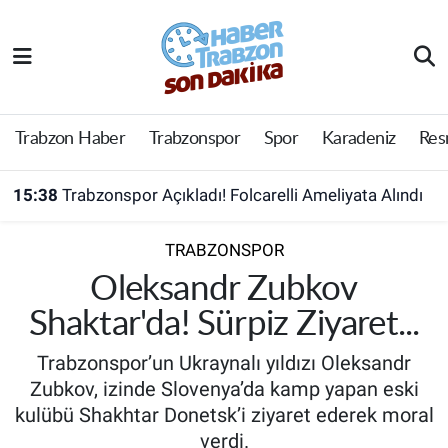
Trabzon Haber
Trabzon Nöbetçi Eczaneler
Trabzonspor
Trabzon Hava Durumu
Trabzon Haber
Trabzonspor
Spor
Karadeniz
Res
Spor
Trabzon Namaz Vakitleri
15:38
Trabzonspor Açıkladı! Folcarelli Ameliyata Alındı
Karadeniz
Trabzon Trafik Yoğunluk Haritası
TRABZONSPOR
Resmi Reklam
Süper Lig Puan Durumu ve Fikstür
Oleksandr Zubkov
Shaktar'da! Sürpiz Ziyaret...
Yazarlar
Tüm Manşetler
Trabzonspor’un Ukraynalı yıldızı Oleksandr
Perde Arkası
Son Dakika Haberleri
Zubkov, izinde Slovenya’da kamp yapan eski
kulübü Shakhtar Donetsk’i ziyaret ederek moral
Haber Arşivi
verdi.