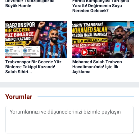
Devrede! Trabzonspor'da
Forma Kampanyası Tartışma
Büyük Hamle
Yarattı! Değirmenin Suyu
Nereden Gelecek?
Trabzonspor Bir Gecede Yüz
Mohamed Salah Trabzon
Binlerce Takipçi Kazandı!
Havalimanı'nda! İşte İlk
Salah Sihiri...
Açıklama
Yorumlar