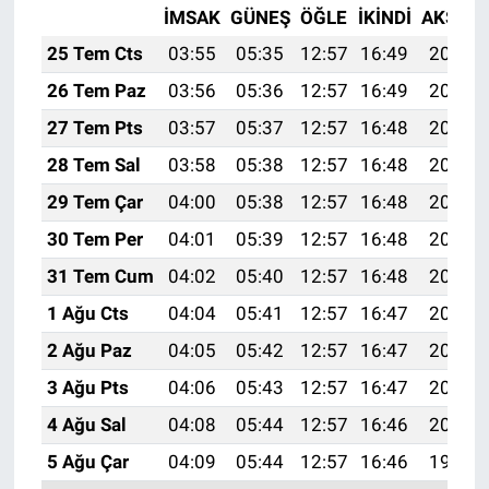
İMSAK
GÜNEŞ
ÖĞLE
İKINDI
AKŞAM
25 Tem Cts
03:55
05:35
12:57
16:49
20:10
26 Tem Paz
03:56
05:36
12:57
16:49
20:09
27 Tem Pts
03:57
05:37
12:57
16:48
20:08
28 Tem Sal
03:58
05:38
12:57
16:48
20:07
29 Tem Çar
04:00
05:38
12:57
16:48
20:06
30 Tem Per
04:01
05:39
12:57
16:48
20:05
31 Tem Cum
04:02
05:40
12:57
16:48
20:04
1 Ağu Cts
04:04
05:41
12:57
16:47
20:03
2 Ağu Paz
04:05
05:42
12:57
16:47
20:02
3 Ağu Pts
04:06
05:43
12:57
16:47
20:01
4 Ağu Sal
04:08
05:44
12:57
16:46
20:00
5 Ağu Çar
04:09
05:44
12:57
16:46
19:59