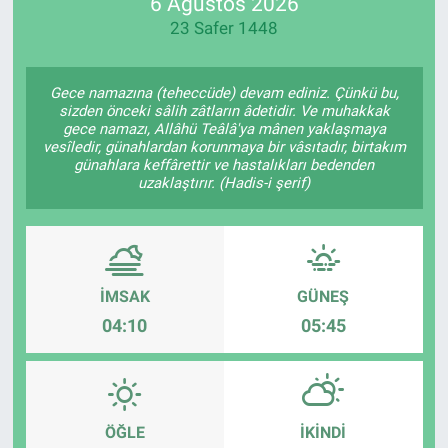
6 Ağustos 2026
23 Safer 1448
Gece namazına (teheccüde) devam ediniz. Çünkü bu,
sizden önceki sâlih zâtların âdetidir. Ve muhakkak
gece namazı, Allâhü Teâlâ'ya mânen yaklaşmaya
vesîledir, günahlardan korunmaya bir vâsıtadır, birtakım
günahlara keffârettir ve hastalıkları bedenden
uzaklaştırır. (Hadis-i şerif)
İMSAK
GÜNEŞ
04:10
05:45
ÖĞLE
İKINDI