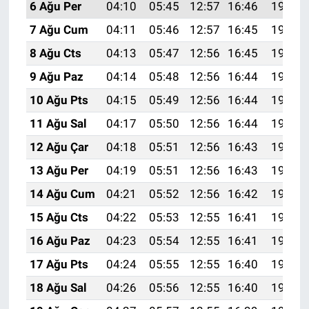
6 Ağu Per
04:10
05:45
12:57
16:46
19:58
7 Ağu Cum
04:11
05:46
12:57
16:45
19:57
8 Ağu Cts
04:13
05:47
12:56
16:45
19:56
9 Ağu Paz
04:14
05:48
12:56
16:44
19:55
10 Ağu Pts
04:15
05:49
12:56
16:44
19:54
11 Ağu Sal
04:17
05:50
12:56
16:44
19:52
12 Ağu Çar
04:18
05:51
12:56
16:43
19:51
13 Ağu Per
04:19
05:51
12:56
16:43
19:50
14 Ağu Cum
04:21
05:52
12:56
16:42
19:49
15 Ağu Cts
04:22
05:53
12:55
16:41
19:48
16 Ağu Paz
04:23
05:54
12:55
16:41
19:46
17 Ağu Pts
04:24
05:55
12:55
16:40
19:45
18 Ağu Sal
04:26
05:56
12:55
16:40
19:44