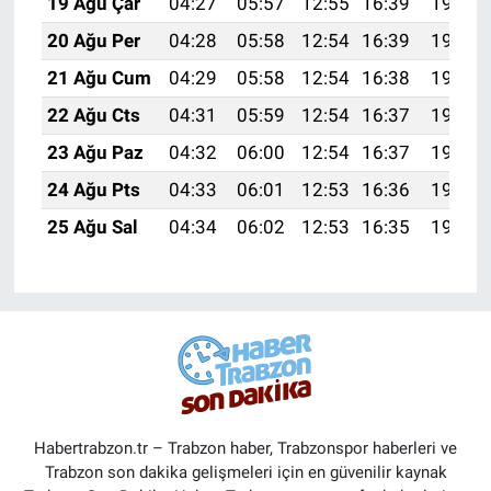
19 Ağu Çar
04:27
05:57
12:55
16:39
19:42
20 Ağu Per
04:28
05:58
12:54
16:39
19:41
21 Ağu Cum
04:29
05:58
12:54
16:38
19:40
22 Ağu Cts
04:31
05:59
12:54
16:37
19:38
23 Ağu Paz
04:32
06:00
12:54
16:37
19:37
24 Ağu Pts
04:33
06:01
12:53
16:36
19:35
25 Ağu Sal
04:34
06:02
12:53
16:35
19:34
Habertrabzon.tr – Trabzon haber, Trabzonspor haberleri ve
Trabzon son dakika gelişmeleri için en güvenilir kaynak