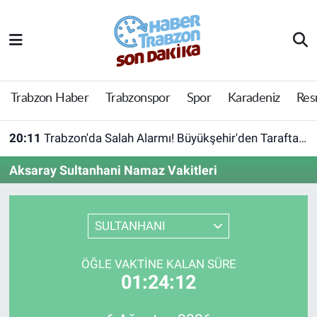
Trabzon Haber
Trabzon Nöbetçi Eczaneler
Trabzonspor
Trabzon Hava Durumu
Trabzon Haber
Trabzonspor
Spor
Karadeniz
Res
Spor
Trabzon Namaz Vakitleri
20:11
Trabzon'da Salah Alarmı! Büyükşehir'den Taraftara Ücretsiz Ulaşım Hamlesi
Karadeniz
Trabzon Trafik Yoğunluk Haritası
Aksaray Sultanhani Namaz Vakitleri
Resmi Reklam
Süper Lig Puan Durumu ve Fikstür
SULTANHANI
Yazarlar
Tüm Manşetler
ÖĞLE VAKTINE KALAN SÜRE
Perde Arkası
Son Dakika Haberleri
01:24:12
Haber Arşivi