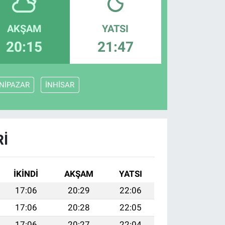
AKŞAM
YATSI
20:15
21:47
NİPAZAR
İNHİSAR
RI
İKINDI
AKŞAM
YATSI
17:06
20:29
22:06
17:06
20:28
22:05
17:06
20:27
22:04