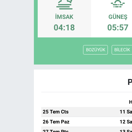
İMSAK
GÜNEŞ
04:18
05:57
BOZÜYÜK
BİLECİK
P
H
25 Tem Cts
11 Sa
26 Tem Paz
12 Sa
27 Tem Pts
13 Sa