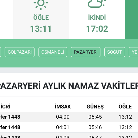
ÖĞLE
İKINDI
13:11
17:02
GÖLPAZARI
OSMANELİ
PAZARYERİ
SÖĞÜT
YE
AZARYERİ AYLIK NAMAZ VAKITLE
İCRİ
İMSAK
GÜNEŞ
ÖĞLE
fer 1448
04:00
05:45
13:12
fer 1448
04:01
05:46
13:12
fer 1448
04:03
05:47
13:12