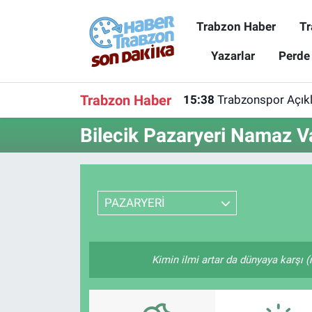
Trabzon Haber
Tr
Trabzon Haber
Trabzon Nöbetçi Eczaneler
Yazarlar
Perde
Trabzonspor
Trabzon Hava Durumu
Trabzon Haber
15:38
Trabzonspor Açıkla
Spor
Trabzon Namaz Vakitleri
Bilecik Pazaryeri Namaz Va
Karadeniz
Trabzon Trafik Yoğunluk Haritası
Resmi Reklam
Süper Lig Puan Durumu ve Fikstür
PAZARYERİ
Yazarlar
Tüm Manşetler
Kimin ilmi artar da dünyaya karşı (
Perde Arkası
Son Dakika Haberleri
Haber Arşivi