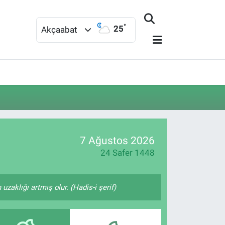
°
25
Akçaabat
7 Ağustos 2026
24 Safer 1448
zaklığı artmış olur. (Hadis-i şerif)