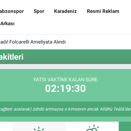
abzonspor
Spor
Karadeniz
Resmi Reklam
 Arkası
dı! Folcarelli Ameliyata Alındı
kitleri
YATSI VAKTINE KALAN SÜRE
02:19:30
rağbeti azalarak) zühdü artmazsa o kimsenin ancak Allâhü Teâlâ'dan u