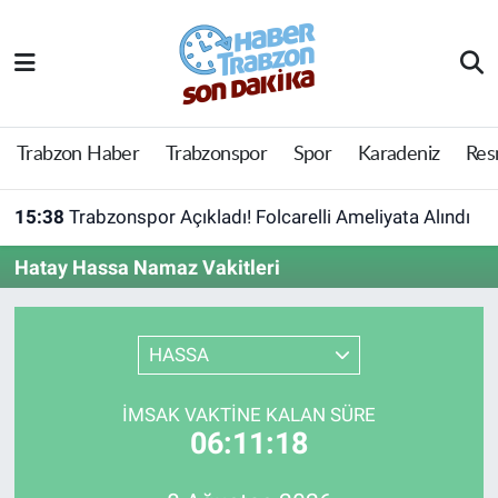
Trabzon Haber
Trabzon Nöbetçi Eczaneler
Trabzonspor
Trabzon Hava Durumu
Trabzon Haber
Trabzonspor
Spor
Karadeniz
Res
Spor
Trabzon Namaz Vakitleri
15:38
Trabzonspor Açıkladı! Folcarelli Ameliyata Alındı
Karadeniz
Trabzon Trafik Yoğunluk Haritası
Hatay Hassa Namaz Vakitleri
Resmi Reklam
Süper Lig Puan Durumu ve Fikstür
HASSA
Yazarlar
Tüm Manşetler
İMSAK VAKTINE KALAN SÜRE
Perde Arkası
Son Dakika Haberleri
06:11:18
Haber Arşivi