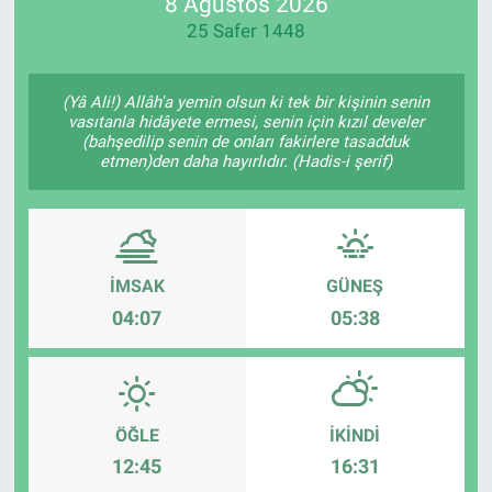
8 Ağustos 2026
25 Safer 1448
(Yâ Ali!) Allâh'a yemin olsun ki tek bir kişinin senin
vasıtanla hidâyete ermesi, senin için kızıl develer
(bahşedilip senin de onları fakirlere tasadduk
etmen)den daha hayırlıdır. (Hadis-i şerif)
İMSAK
GÜNEŞ
04:07
05:38
ÖĞLE
İKINDI
12:45
16:31