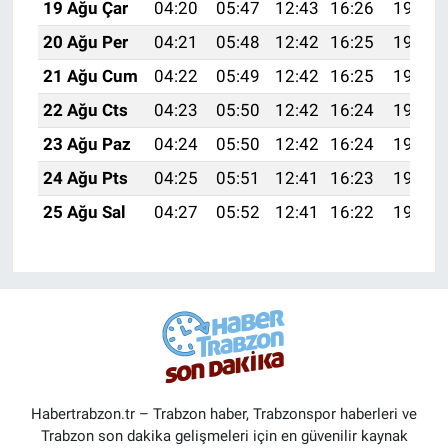
19 Ağu Çar
04:20
05:47
12:43
16:26
19:28
20 Ağu Per
04:21
05:48
12:42
16:25
19:27
21 Ağu Cum
04:22
05:49
12:42
16:25
19:26
22 Ağu Cts
04:23
05:50
12:42
16:24
19:24
23 Ağu Paz
04:24
05:50
12:42
16:24
19:23
24 Ağu Pts
04:25
05:51
12:41
16:23
19:22
25 Ağu Sal
04:27
05:52
12:41
16:22
19:20
Habertrabzon.tr – Trabzon haber, Trabzonspor haberleri ve
Trabzon son dakika gelişmeleri için en güvenilir kaynak