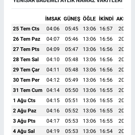
YENİSAR BADEMLİ AYLIK NAMAZ VAKITLERI
İMSAK
GÜNEŞ
ÖĞLE
İKINDI
AKŞAM
25 Tem Cts
04:06
05:45
13:06
16:57
20:17
26 Tem Paz
04:07
05:46
13:06
16:56
20:16
27 Tem Pts
04:09
05:47
13:06
16:56
20:15
28 Tem Sal
04:10
05:48
13:06
16:56
20:15
29 Tem Çar
04:11
05:48
13:06
16:56
20:14
30 Tem Per
04:12
05:49
13:06
16:56
20:13
31 Tem Cum
04:14
05:50
13:06
16:55
20:12
1 Ağu Cts
04:15
05:51
13:06
16:55
20:11
2 Ağu Paz
04:16
05:52
13:06
16:55
20:10
3 Ağu Pts
04:17
05:53
13:06
16:55
20:09
4 Ağu Sal
04:19
05:53
13:06
16:54
20:08