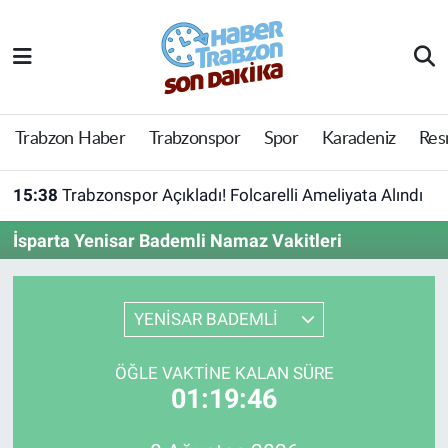
Trabzon Haber
Trabzon Nöbetçi Eczaneler
Trabzonspor
Trabzon Hava Durumu
Trabzon Haber
Trabzonspor
Spor
Karadeniz
Res
Spor
Trabzon Namaz Vakitleri
15:38
Trabzonspor Açıkladı! Folcarelli Ameliyata Alındı
Karadeniz
Trabzon Trafik Yoğunluk Haritası
İsparta Yenisar Bademli Namaz Vakitleri
Resmi Reklam
Süper Lig Puan Durumu ve Fikstür
YENİSAR BADEMLİ
Yazarlar
Tüm Manşetler
ÖĞLE VAKTINE KALAN SÜRE
Perde Arkası
Son Dakika Haberleri
01:19:46
Haber Arşivi