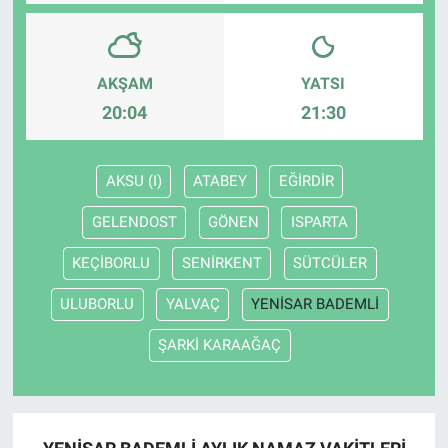
AKŞAM
YATSI
20:04
21:30
AKSU (I)
ATABEY
EĞİRDİR
GELENDOST
GÖNEN
ISPARTA
KEÇİBORLU
SENİRKENT
SÜTCÜLER
ULUBORLU
YALVAÇ
YENİSAR BADEMLİ
ŞARKİ KARAAĞAÇ