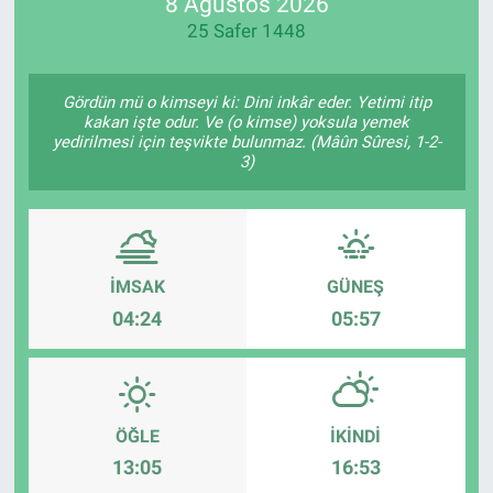
8 Ağustos 2026
25 Safer 1448
Gördün mü o kimseyi ki: Dini inkâr eder. Yetimi itip
kakan işte odur. Ve (o kimse) yoksula yemek
yedirilmesi için teşvikte bulunmaz. (Mâûn Sûresi, 1-2-
3)
İMSAK
GÜNEŞ
04:24
05:57
ÖĞLE
İKINDI
13:05
16:53