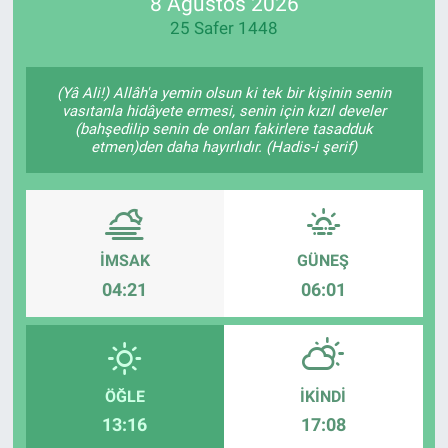
8 Ağustos 2026
25 Safer 1448
(Yâ Ali!) Allâh'a yemin olsun ki tek bir kişinin senin
vasıtanla hidâyete ermesi, senin için kızıl develer
(bahşedilip senin de onları fakirlere tasadduk
etmen)den daha hayırlıdır. (Hadis-i şerif)
İMSAK
GÜNEŞ
04:21
06:01
ÖĞLE
İKINDI
13:16
17:08