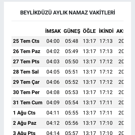
BEYLİKDÜZÜ AYLIK NAMAZ VAKITLERI
İMSAK
GÜNEŞ
ÖĞLE
İKINDI
AKŞAM
25 Tem Cts
04:00
05:48
13:17
17:13
20:36
26 Tem Paz
04:02
05:49
13:17
17:13
20:35
27 Tem Pts
04:03
05:50
13:17
17:12
20:34
28 Tem Sal
04:05
05:51
13:17
17:12
20:33
29 Tem Çar
04:06
05:52
13:17
17:12
20:32
30 Tem Per
04:08
05:53
13:17
17:12
20:31
31 Tem Cum
04:09
05:54
13:17
17:11
20:30
1 Ağu Cts
04:11
05:55
13:17
17:11
20:29
2 Ağu Paz
04:12
05:56
13:17
17:10
20:28
3 Ağu Pts
04:14
05:57
13:17
17:10
20:27