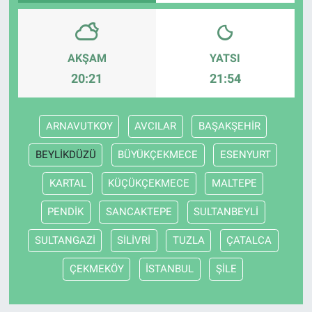
AKŞAM
YATSI
20:21
21:54
ARNAVUTKOY
AVCILAR
BAŞAKŞEHİR
BEYLİKDÜZÜ
BÜYÜKÇEKMECE
ESENYURT
KARTAL
KÜÇÜKÇEKMECE
MALTEPE
PENDİK
SANCAKTEPE
SULTANBEYLİ
SULTANGAZİ
SİLİVRİ
TUZLA
ÇATALCA
ÇEKMEKÖY
İSTANBUL
ŞİLE