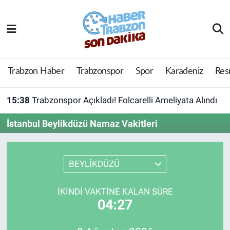
Trabzon Haber
Trabzon Nöbetçi Eczaneler
Trabzonspor
Trabzon Hava Durumu
Trabzon Haber
Trabzonspor
Spor
Karadeniz
Res
Spor
Trabzon Namaz Vakitleri
15:38
Trabzonspor Açıkladı! Folcarelli Ameliyata Alındı
Karadeniz
Trabzon Trafik Yoğunluk Haritası
İstanbul Beylikdüzü Namaz Vakitleri
Resmi Reklam
Süper Lig Puan Durumu ve Fikstür
BEYLİKDÜZÜ
Yazarlar
Tüm Manşetler
İKINDI VAKTINE KALAN SÜRE
Perde Arkası
Son Dakika Haberleri
04:27
Haber Arşivi