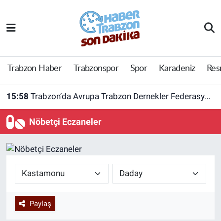
Trabzon Haber
Trabzon Nöbetçi Eczaneler
Trabzonspor
Trabzon Hava Durumu
Trabzon Haber
Trabzonspor
Spor
Karadeniz
Res
Spor
Trabzon Namaz Vakitleri
15:58
Trabzon’da Avrupa Trabzon Dernekler Federasyonu açıldı
Karadeniz
Trabzon Trafik Yoğunluk Haritası
Nöbetçi Eczaneler
Resmi Reklam
Süper Lig Puan Durumu ve Fikstür
Yazarlar
Tüm Manşetler
Perde Arkası
Son Dakika Haberleri
Paylaş
Haber Arşivi