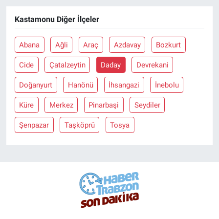
Kastamonu Diğer İlçeler
Abana
Ağli
Araç
Azdavay
Bozkurt
Cide
Çatalzeytin
Daday
Devrekani
Doğanyurt
Hanönü
İhsangazi
İnebolu
Küre
Merkez
Pinarbaşi
Seydiler
Şenpazar
Taşköprü
Tosya