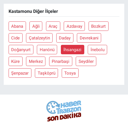
Kastamonu Diğer İlçeler
Abana
Ağli
Araç
Azdavay
Bozkurt
Cide
Çatalzeytin
Daday
Devrekani
Doğanyurt
Hanönü
İhsangazi
İnebolu
Küre
Merkez
Pinarbaşi
Seydiler
Şenpazar
Taşköprü
Tosya