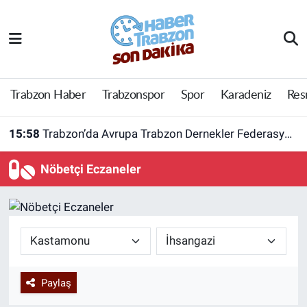
Trabzon Haber
Trabzon Nöbetçi Eczaneler
Trabzonspor
Trabzon Hava Durumu
Trabzon Haber
Trabzonspor
Spor
Karadeniz
Res
Spor
Trabzon Namaz Vakitleri
15:58
Trabzon’da Avrupa Trabzon Dernekler Federasyonu açıldı
Karadeniz
Trabzon Trafik Yoğunluk Haritası
Nöbetçi Eczaneler
Resmi Reklam
Süper Lig Puan Durumu ve Fikstür
Yazarlar
Tüm Manşetler
Perde Arkası
Son Dakika Haberleri
Paylaş
Haber Arşivi