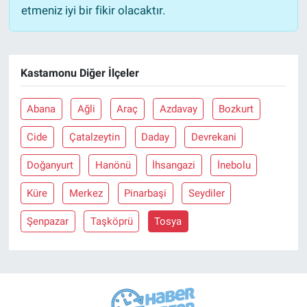
etmeniz iyi bir fikir olacaktır.
Kastamonu Diğer İlçeler
Abana
Ağli
Araç
Azdavay
Bozkurt
Cide
Çatalzeytin
Daday
Devrekani
Doğanyurt
Hanönü
İhsangazi
İnebolu
Küre
Merkez
Pinarbaşi
Seydiler
Şenpazar
Taşköprü
Tosya