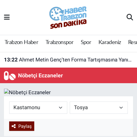
Trabzon Haber
Trabzon Nöbetçi Eczaneler
Trabzonspor
Trabzon Hava Durumu
Trabzon Haber
Trabzonspor
Spor
Karadeniz
Res
Spor
Trabzon Namaz Vakitleri
13:22
Ahmet Metin Genç'ten Forma Tartışmasına Yanıt! Belediyeden Açıklama Geldi
Karadeniz
Trabzon Trafik Yoğunluk Haritası
Nöbetçi Eczaneler
Resmi Reklam
Süper Lig Puan Durumu ve Fikstür
Yazarlar
Tüm Manşetler
Perde Arkası
Son Dakika Haberleri
Paylaş
Haber Arşivi