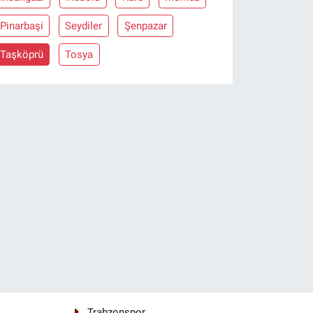
Pinarbaşi
Seydiler
Şenpazar
Taşköprü
Tosya
Trabzonspor