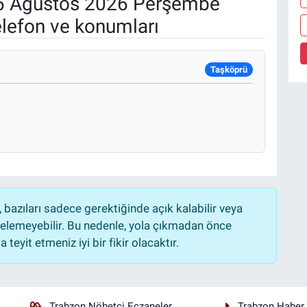
 Ağustos 2026 Perşembe
elefon ve konumları
Taşköprü
bazıları sadece gerektiğinde açık kalabilir veya
lemeyebilir. Bu nedenle, yola çıkmadan önce
teyit etmeniz iyi bir fikir olacaktır.
Trabzon Nöbetçi Eczaneler
Trabzon Haber