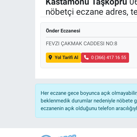
Kastamonu
Taşköprü
06
nöbetçi eczane adres, t
Önder Eczanesi
FEVZI ÇAKMAK CADDESI NO:8
Yol Tarifi Al
0 (366) 417 16 55
Her eczane gece boyunca açık olmayabilir, 
beklenmedik durumlar nedeniyle nöbete ge
eczanenin açık olduğunu telefon aracılığıyla 