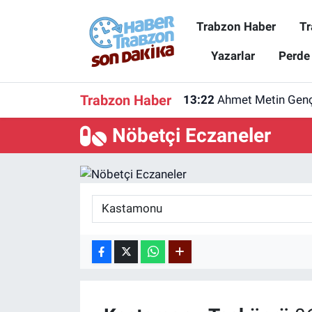
Trabzon Haber
Tr
Trabzon Haber
Trabzon Nöbetçi Eczaneler
Yazarlar
Perde
Trabzonspor
Trabzon Hava Durumu
Trabzon Haber
13:22
Ahmet Metin Genç'
Spor
Trabzon Namaz Vakitleri
Nöbetçi Eczaneler
Karadeniz
Trabzon Trafik Yoğunluk Haritası
Resmi Reklam
Süper Lig Puan Durumu ve Fikstür
Yazarlar
Tüm Manşetler
Perde Arkası
Son Dakika Haberleri
Haber Arşivi