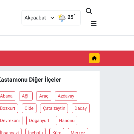
°
25
Akçaabat
astamonu Diğer İlçeler
Abana
Ağli
Araç
Azdavay
Bozkurt
Cide
Çatalzeytin
Daday
Devrekani
Doğanyurt
Hanönü
İhsangazi
İnebolu
Küre
Merkez