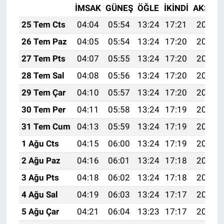
İMSAK
GÜNEŞ
ÖĞLE
İKINDI
AKŞAM
25 Tem Cts
04:04
05:54
13:24
17:21
20:44
26 Tem Paz
04:05
05:54
13:24
17:20
20:43
27 Tem Pts
04:07
05:55
13:24
17:20
20:42
28 Tem Sal
04:08
05:56
13:24
17:20
20:41
29 Tem Çar
04:10
05:57
13:24
17:20
20:40
30 Tem Per
04:11
05:58
13:24
17:19
20:39
31 Tem Cum
04:13
05:59
13:24
17:19
20:38
1 Ağu Cts
04:15
06:00
13:24
17:19
20:37
2 Ağu Paz
04:16
06:01
13:24
17:18
20:36
3 Ağu Pts
04:18
06:02
13:24
17:18
20:35
4 Ağu Sal
04:19
06:03
13:24
17:17
20:34
5 Ağu Çar
04:21
06:04
13:23
17:17
20:33