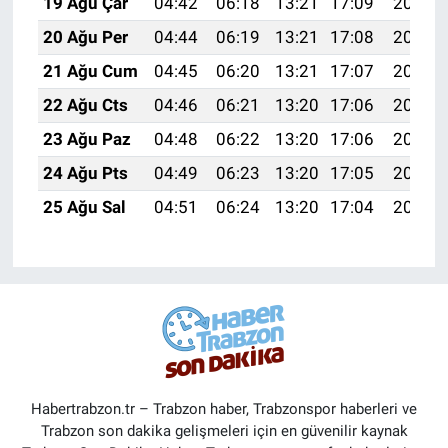
19 Ağu Çar
04:42
06:18
13:21
17:09
20:14
20 Ağu Per
04:44
06:19
13:21
17:08
20:13
21 Ağu Cum
04:45
06:20
13:21
17:07
20:11
22 Ağu Cts
04:46
06:21
13:20
17:06
20:10
23 Ağu Paz
04:48
06:22
13:20
17:06
20:08
24 Ağu Pts
04:49
06:23
13:20
17:05
20:06
25 Ağu Sal
04:51
06:24
13:20
17:04
20:05
Habertrabzon.tr – Trabzon haber, Trabzonspor haberleri ve
Trabzon son dakika gelişmeleri için en güvenilir kaynak