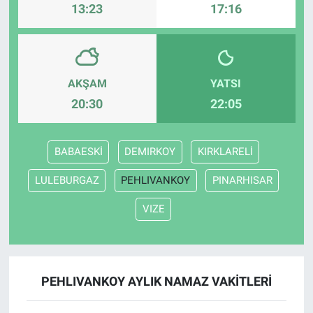
13:23
17:16
AKŞAM
YATSI
20:30
22:05
BABAESKİ
DEMIRKOY
KIRKLARELİ
LULEBURGAZ
PEHLIVANKOY
PINARHISAR
VIZE
PEHLIVANKOY AYLIK NAMAZ VAKITLERI