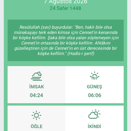
7 Ağustos 2026
24 Safer 1448
Resûlullah (sav) buyurdular: "Ben, haklı bile olsa
münakaşayı terk eden kimse için Cennet'in kenarında
bir köşke kefilim. Şaka bile olsa yalan söylemeyen için
Cennet'in ortasında bir köşke kefilim. Ahlâkını
güzelleştiren için de Cennet'in en üst derecesinde bir
köşke kefilim." (Hadis-i şerif)
İMSAK
GÜNEŞ
04:24
06:06
ÖĞLE
İKINDI