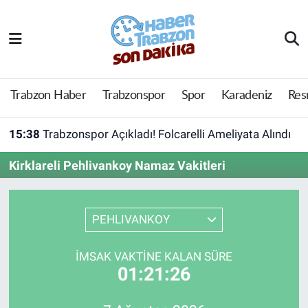
Trabzon Haber
Trabzon Nöbetçi Eczaneler
Trabzonspor
Trabzon Hava Durumu
Trabzon Haber
Trabzonspor
Spor
Karadeniz
Res
Spor
Trabzon Namaz Vakitleri
15:38
Trabzonspor Açıkladı! Folcarelli Ameliyata Alındı
Karadeniz
Trabzon Trafik Yoğunluk Haritası
Kirklareli Pehlivankoy Namaz Vakitleri
Resmi Reklam
Süper Lig Puan Durumu ve Fikstür
PEHLIVANKOY
Yazarlar
Tüm Manşetler
İMSAK VAKTINE KALAN SÜRE
Perde Arkası
Son Dakika Haberleri
01:21:26
Haber Arşivi