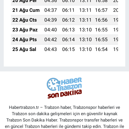
20 Ağu Per
04:36
06:10
13:11
16:58
20:02
21 Ağu Cum
04:37
06:11
13:11
16:57
20:00
22 Ağu Cts
04:39
06:12
13:11
16:56
19:59
23 Ağu Paz
04:40
06:13
13:10
16:55
19:57
24 Ağu Pts
04:42
06:14
13:10
16:55
19:56
25 Ağu Sal
04:43
06:15
13:10
16:54
19:54
Habertrabzon.tr – Trabzon haber, Trabzonspor haberleri ve
Trabzon son dakika gelişmeleri için en güvenilir kaynak
Trabzon Son Dakika Haber. Trabzonspor transfer haberleri ve
en güncel Trabzon haberleri ile gündemi takip edin. Trabzon ile