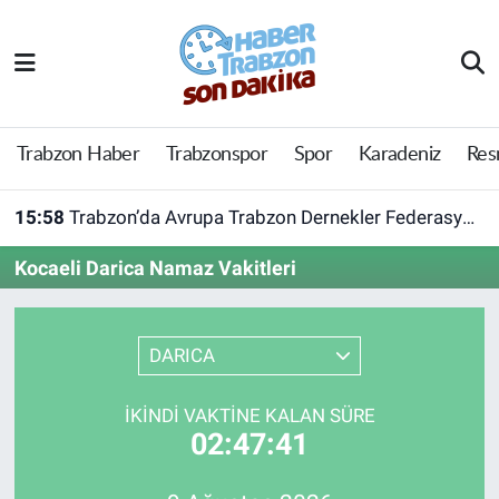
Trabzon Haber
Trabzon Nöbetçi Eczaneler
Trabzonspor
Trabzon Hava Durumu
Trabzon Haber
Trabzonspor
Spor
Karadeniz
Res
Spor
Trabzon Namaz Vakitleri
15:58
Trabzon’da Avrupa Trabzon Dernekler Federasyonu açıldı
Karadeniz
Trabzon Trafik Yoğunluk Haritası
Kocaeli Darica Namaz Vakitleri
Resmi Reklam
Süper Lig Puan Durumu ve Fikstür
DARICA
Yazarlar
Tüm Manşetler
İKINDI VAKTINE KALAN SÜRE
Perde Arkası
Son Dakika Haberleri
02:47:41
Haber Arşivi