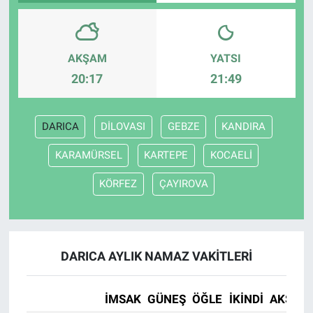
AKŞAM
YATSI
20:17
21:49
DARICA
DİLOVASI
GEBZE
KANDIRA
KARAMÜRSEL
KARTEPE
KOCAELİ
KÖRFEZ
ÇAYIROVA
DARICA AYLIK NAMAZ VAKITLERI
İMSAK
GÜNEŞ
ÖĞLE
İKINDI
AKŞAM