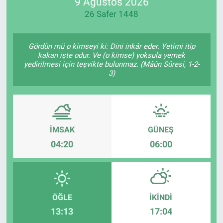
9 Ağustos 2026
26 Safer 1448
Gördün mü o kimseyi ki: Dini inkâr eder. Yetimi itip
kakan işte odur. Ve (o kimse) yoksula yemek
yedirilmesi için teşvikte bulunmaz. (Mâûn Sûresi, 1-2-
3)
İMSAK
GÜNEŞ
04:20
06:00
ÖĞLE
İKINDI
13:13
17:04