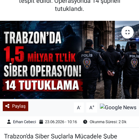
tespit edildi. Operasyonda 14 şüpheli
tutuklandı.
Paylaş
-
+
A
A
Erhan Cebeci
23.06.2026 - 10:16
Okunma Süresi: 2 Dk
Trabzon'da Siber Suçlarla Mücadele Şube