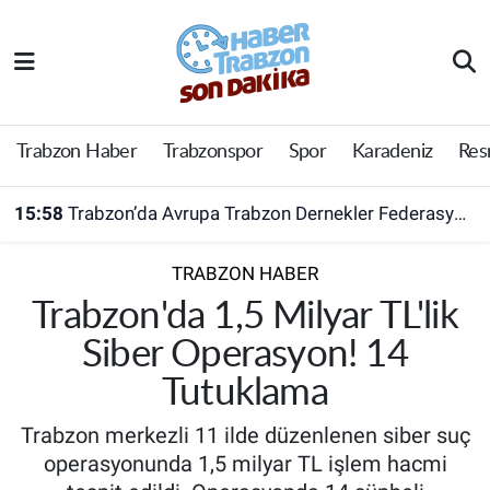
Trabzon Haber
Trabzon Nöbetçi Eczaneler
Trabzonspor
Trabzon Hava Durumu
Trabzon Haber
Trabzonspor
Spor
Karadeniz
Res
Spor
Trabzon Namaz Vakitleri
15:58
Trabzon’da Avrupa Trabzon Dernekler Federasyonu açıldı
Karadeniz
Trabzon Trafik Yoğunluk Haritası
TRABZON HABER
Resmi Reklam
Süper Lig Puan Durumu ve Fikstür
Trabzon'da 1,5 Milyar TL'lik
Siber Operasyon! 14
Yazarlar
Tüm Manşetler
Tutuklama
Perde Arkası
Son Dakika Haberleri
Trabzon merkezli 11 ilde düzenlenen siber suç
operasyonunda 1,5 milyar TL işlem hacmi
Haber Arşivi