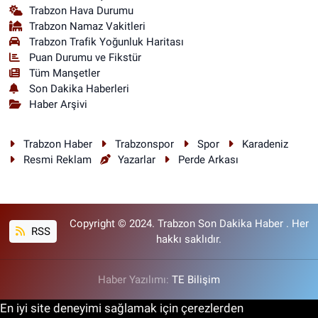
Trabzon Hava Durumu
Trabzon Namaz Vakitleri
Trabzon Trafik Yoğunluk Haritası
Puan Durumu ve Fikstür
Tüm Manşetler
Son Dakika Haberleri
Haber Arşivi
Trabzon Haber
Trabzonspor
Spor
Karadeniz
Resmi Reklam
Yazarlar
Perde Arkası
Copyright © 2024. Trabzon Son Dakika Haber . Her
RSS
hakkı saklıdır.
Haber Yazılımı:
TE Bilişim
En iyi site deneyimi sağlamak için çerezlerden