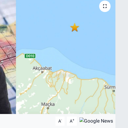
-
+
A
A