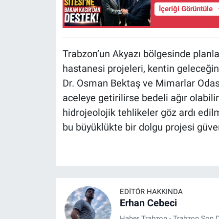
İçeriği Görüntüle
Trabzon’un Akyazı bölgesinde plan
hastanesi projeleri, kentin geleceğin
Dr. Osman Bektaş ve Mimarlar Odası’n
aceleye getirilirse bedeli ağır olabil
hidrojeolojik tehlikeler göz ardı ed
bu büyüklükte bir dolgu projesi güve
EDITÖR HAKKINDA
Erhan Cebeci
Haber Trabzon - Trabzon Son D