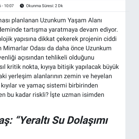
 - 10:07
Okunma Süresi: 2 Dk
lması planlanan Uzunkum Yaşam Alanı
ündeminde tartışma yaratmaya devam ediyor.
lojik yapısına dikkat çekerek projenin ciddi
bzon Mimarlar Odası da daha önce Uzunkum
venliği açısından tehlikeli olduğunu
l kritik nokta, kıyıya bitişik yapılacak büyük
ki yerleşim alanlarının zemin ve heyelan
 kıyılar ve yamaç sistemi birbirinden
en bu kadar riskli? İşte uzman isimden
ş: “Yeraltı Su Dolaşımı