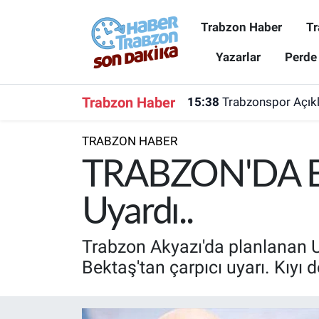
Trabzon Haber
Tr
Trabzon Haber
Trabzon Nöbetçi Eczaneler
Yazarlar
Perde
Trabzonspor
Trabzon Hava Durumu
Trabzon Haber
15:38
Trabzonspor Açıkla
Spor
Trabzon Namaz Vakitleri
TRABZON HABER
Karadeniz
Trabzon Trafik Yoğunluk Haritası
TRABZON'DA BÜ
Resmi Reklam
Süper Lig Puan Durumu ve Fikstür
Uyardı..
Yazarlar
Tüm Manşetler
Trabzon Akyazı'da planlanan 
Bektaş'tan çarpıcı uyarı. Kıyı d
Perde Arkası
Son Dakika Haberleri
Haber Arşivi