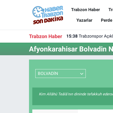
Trabzon Haber
Tr
Trabzon Haber
Trabzon Nöbetçi Eczaneler
Yazarlar
Perde
Trabzonspor
Trabzon Hava Durumu
Trabzon Haber
15:38
Trabzonspor Açıkla
Spor
Trabzon Namaz Vakitleri
Afyonkarahisar Bolvadin N
Karadeniz
Trabzon Trafik Yoğunluk Haritası
Resmi Reklam
Süper Lig Puan Durumu ve Fikstür
BOLVADİN
Yazarlar
Tüm Manşetler
Kim Allâhü Teâlâ'nın dininde tefakkuh ederse (
Perde Arkası
Son Dakika Haberleri
Haber Arşivi