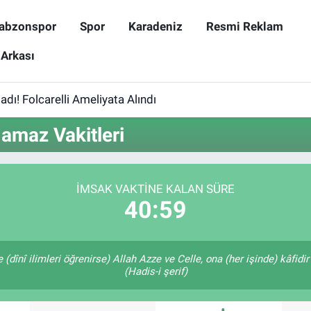
abzonspor
Spor
Karadeniz
Resmi Reklam
 Arkası
dı! Folcarelli Ameliyata Alındı
amaz Vakitleri
İMSAK VAKTINE KALAN SÜRE
40:59
dînî ilimleri öğrenirse) Allah Azze ve Celle, ona (her işinde) kâfidir
(Hadis-i şerif)