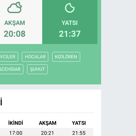
AKŞAM
YATSI
20:08
21:37
VCİLER
HOCALAR
KIZILÖREN
İSCEHİSAR
ŞUHUT
I
İKINDI
AKŞAM
YATSI
17:00
20:21
21:55