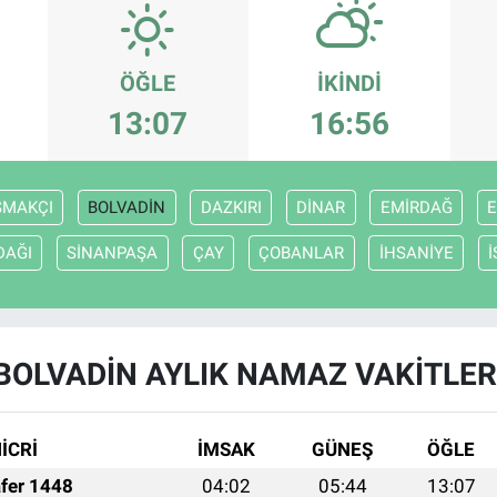
ÖĞLE
İKINDI
13:07
16:56
ŞMAKÇI
BOLVADİN
DAZKIRI
DİNAR
EMİRDAĞ
E
DAĞI
SİNANPAŞA
ÇAY
ÇOBANLAR
İHSANİYE
BOLVADİN AYLIK NAMAZ VAKITLER
İCRİ
İMSAK
GÜNEŞ
ÖĞLE
fer 1448
04:02
05:44
13:07